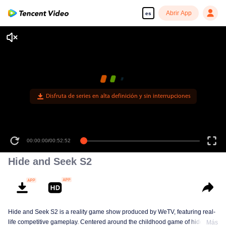
Abrir App
es
Disfruta de series en alta definición y sin interrupciones
00:00:00
/
00:52:52
Hide and Seek S2
Hide and Seek S2 is a reality game show produced by WeTV, featuring real-
life competitive gameplay. Centered around the childhood game of hide-and-
Más