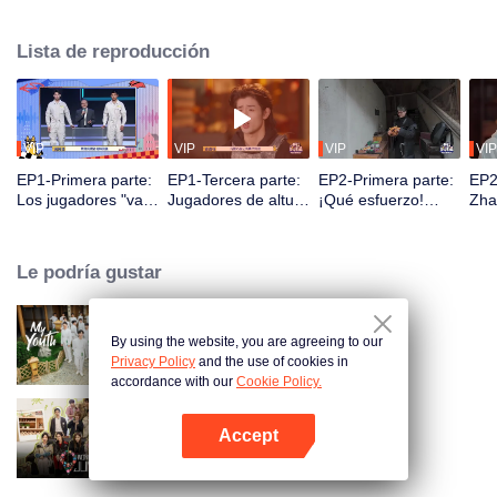
seek, the show brings together highly skilled hiders from across the country.
They demonstrate exceptional craftsmanship, remarkable physical abilities,
Lista de reproducción
and extraordinary mental agility, using all kinds of ingenious tactics to evade
blanket searches by various hunter squads.
VIP
VIP
VIP
VIP
EP1-Primera parte:
EP1-Tercera parte:
EP2-Primera parte:
EP2
Los jugadores "van
Jugadores de altura
¡Qué esfuerzo!
Zha
al cielo y entran en
se esconden con
¿Los jugadores se
des
la tierra", comienza
maestría, Zhang
esconden
con
la batalla de las
Xindong queda
excavando letrinas
capt
Le podría gustar
escondidas.
desconcertado.
a mano?
jug
By using the website, you are agreeing to our
My Youth
Privacy Policy
and the use of cookies in
accordance with our
Cookie Policy.
Accept
Wonderland Junior S4
Abrir App