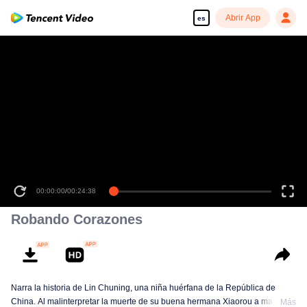
Abrir App
es
00:00:00
/
00:24:38
Robando Corazones
Narra la historia de Lin Chuning, una niña huérfana de la República de
China. Al malinterpretar la muerte de su buena hermana Xiaorou a manos
Más