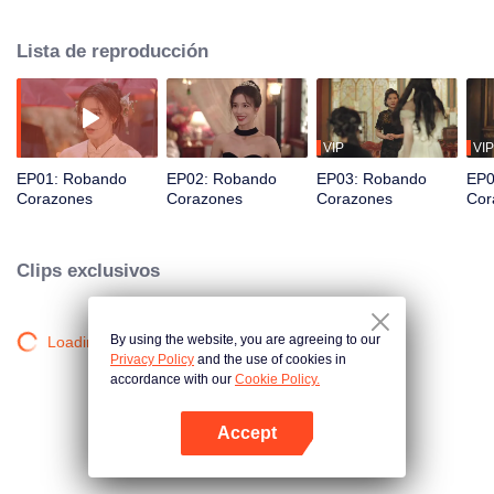
del playboy Lu Siyan, fingió ser la hija de la familia Lu, se convirtió en su
hermana gemela y se unió a la familia Lu para vengarse.
Lista de reproducción
VIP
VIP
EP01: Robando
EP02: Robando
EP03: Robando
EP0
Corazones
Corazones
Corazones
Cor
Clips exclusivos
By using the website, you are agreeing to our
Loading…
Privacy Policy
and the use of cookies in
accordance with our
Cookie Policy.
Accept
Abrir App