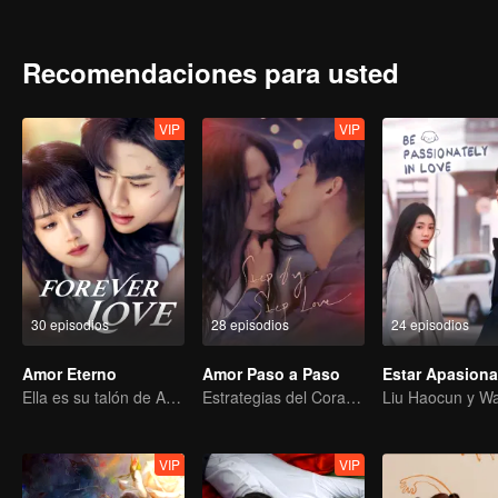
Recomendaciones para usted
VIP
VIP
30 episodios
28 episodios
24 episodios
Amor Eterno
Amor Paso a Paso
Ella es su talón de Aquiles y su armadura.
Estrategias del Corazón
VIP
VIP