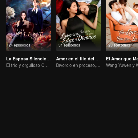
24 episodios
31 episodios
28 episodios
La Esposa Silenciosa
Amor en el filo del divorcio
El Amor que M
El frío y orgulloso CEO persigue a su dulce esposa muda
Divorcio en proceso, el corazón se conmueve en el momento justo