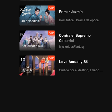
VIP
8
Primer Jazmín
Romántica · Drama de época
40 episodios
VIP
9
Contra el Supremo
Celestial
Actualizar a 534
MysteriousFantasy
VIP
10
Love Actually S5
Guiado por el destino, amado con el corazón.