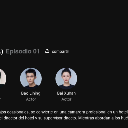
.)
Episodio 01
compartir
Bao Lining
Bai Xuhan
r
Actor
Actor
jos ocasionales, se convierte en una camarera profesional en un hotel
el director del hotel y su supervisor directo. Mientras abordan a los h
ao Mucheng chocan, pero gradualmente se acercan a pesar de sus difer