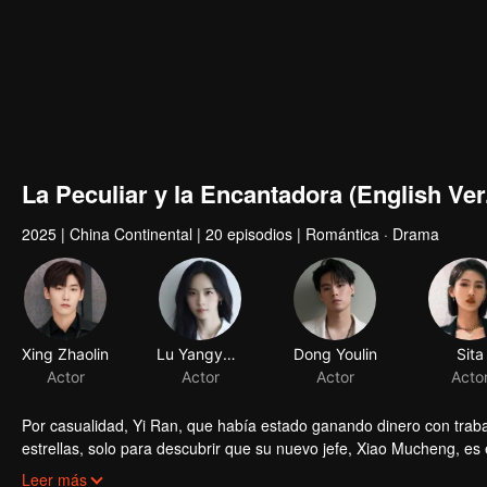
La Peculiar y la Encantadora (English Ver
2025
|
China Continental
|
20 episodios
|
Romántica · Drama
Xing Zhaolin
Lu Yangyang
Dong Youlin
Sita
Actor
Actor
Actor
Acto
Por casualidad, Yi Ran, que había estado ganando dinero con traba
estrellas, solo para descubrir que su nuevo jefe, Xiao Mucheng, es 
extravagantes y los problemas comerciales del hotel, Yi Ran y Xi
Leer más