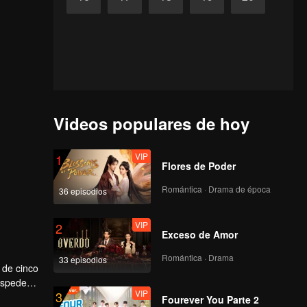
Videos populares de hoy
VIP
1
Flores de Poder
Romántica · Drama de época
36 episodios
VIP
2
Exceso de Amor
Romántica · Drama
33 episodios
 de cinco
uéspedes
VIP
3
encias.
Fourever You Parte 2