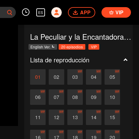
APP
VIP
ES
La Peculiar y la Encantadora (English Ver.)
English Ver.
20 episodios
VIP
Lista de reproducción
VIP
VIP
VIP
01
02
03
04
05
VIP
VIP
VIP
VIP
VIP
06
07
08
09
10
VIP
VIP
VIP
VIP
VIP
11
12
13
14
15
VIP
VIP
VIP
VIP
VIP
16
17
18
19
20