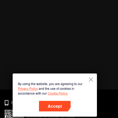
By using the website, you are agreeing to our
Privacy Policy
and the use of cookies in
accordance with our
Cookie Policy.
Phone
Accept
¡Escanee el código QR para