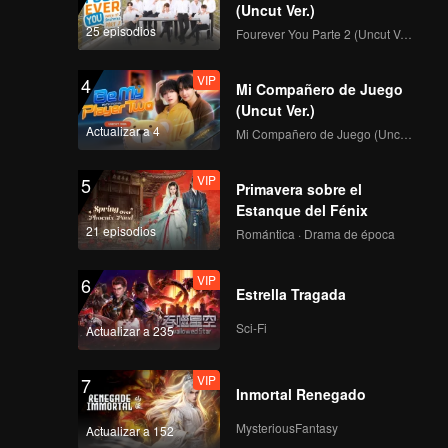
(Uncut Ver.)
25 episodios
Fourever You Parte 2 (Uncut Ver.)
VIP
4
Mi Compañero de Juego
(Uncut Ver.)
Actualizar a 4
Mi Compañero de Juego (Uncut Ver.)
VIP
5
Primavera sobre el
Estanque del Fénix
21 episodios
Romántica · Drama de época
VIP
6
Estrella Tragada
Sci-Fi
Actualizar a 235
VIP
7
Inmortal Renegado
MysteriousFantasy
Actualizar a 152