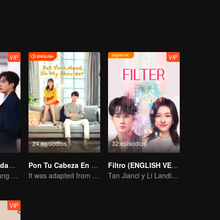
VIP
VIP
24 episodios
32 episodios
Estar Apasionadamente Enamorado (English Ver.)
Pon Tu Cabeza En Mi Hombro
Filtro (ENGLISH VER.)
Liu Haocun y Wang Anyu protagonizaron una historia de amor juvenil y pura.
It was adapted from the same series of novels as "A Love so Beautiful"
Tan Jianci y Li Landi: Una "vida de mil facetas"
VIP