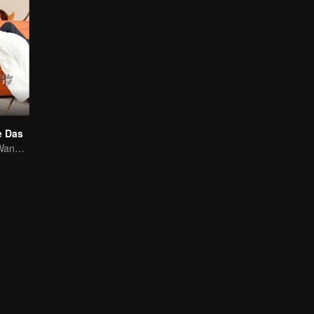
e Das
Wang Yuwen y Wang Ziqi vuelven a trabajar como pareja