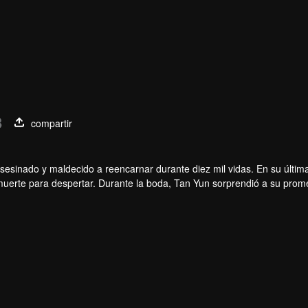
3
compartir
sesinado y maldecido a reencarnar durante diez mil vidas. En su última
 muerte para despertar. Durante la boda, Tan Yun sorprendió a su prom
meng. Entonces, Tan Yun obtuvo un talento de nivel divino para aumen
inente.