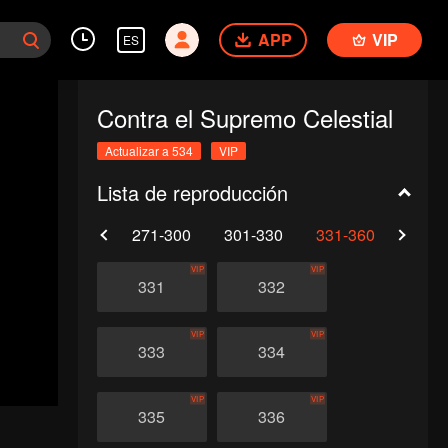
APP
VIP
ES
Contra el Supremo Celestial
Actualizar a 534
VIP
Lista de reproducción
0
241-270
271-300
301-330
331-360
361-
VIP
VIP
331
332
VIP
VIP
333
334
VIP
VIP
335
336