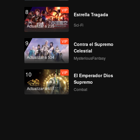
VIP
8
Estrella Tragada
Sci-Fi
Actualizar a 235
VIP
9
Contra el Supremo
Celestial
Actualizar a 534
MysteriousFantasy
VIP
10
El Emperador Dios
Supremo
Actualizar a 611
Combat