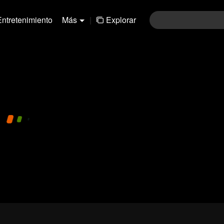
Entretenimiento
Más
|
Explorar
91-120
121-150
151-180
181-210
211-24