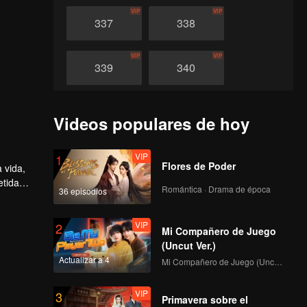
VIP
VIP
337
338
VIP
VIP
339
340
VIP
VIP
341
342
Videos populares de hoy
VIP
VIP
343
344
VIP
1
Flores de Poder
 vida,
etida
Romántica · Drama de época
36 episodios
VIP
VIP
tar su
345
346
VIP
2
Mi Compañero de Juego
VIP
VIP
347
348
(Uncut Ver.)
Actualizar a 4
Mi Compañero de Juego (Uncut Ver.)
VIP
VIP
349
350
VIP
3
Primavera sobre el