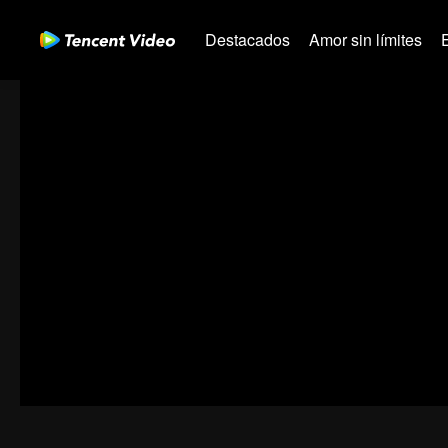
Destacados
Amor sin límites
01-30
31-60
61-90