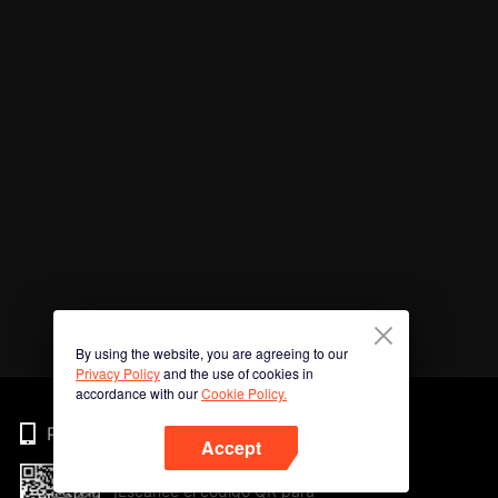
By using the website, you are agreeing to our
Privacy Policy
and the use of cookies in
accordance with our
Cookie Policy.
Phone
Accept
¡Escanee el código QR para