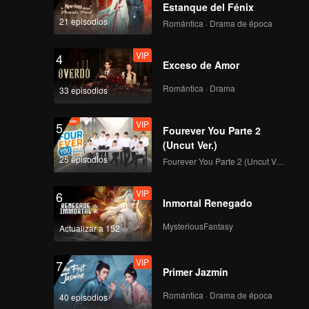
Estanque del Fénix
VIP
VIP
21 episodios
Romántica · Drama de época
351
352
VIP
4
VIP
VIP
Exceso de Amor
353
354
Romántica · Drama
33 episodios
VIP
VIP
355
356
VIP
5
Fourever You Parte 2
(Uncut Ver.)
VIP
VIP
25 episodios
357
358
Fourever You Parte 2 (Uncut Ver.)
VIP
6
VIP
VIP
Inmortal Renegado
359
360
MysteriousFantasy
Actualizar a 152
VIP
7
Primer Jazmín
Romántica · Drama de época
40 episodios