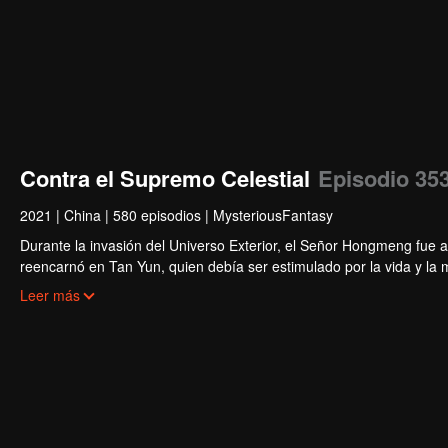
Contra el Supremo Celestial
Episodio 35
2021
|
China
|
580 episodios
|
MysteriousFantasy
Durante la invasión del Universo Exterior, el Señor Hongmeng fue a
reencarnó en Tan Yun, quien debía ser estimulado por la vida y la
engañándolo y fue golpeado, lo que despertó el recuerdo del Hong
Leer más
cultivo. Tan Yun vengó la muerte de su familia y unificó todo el cont