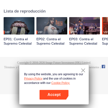
vida, reencarnó en Tan Yun, quien debía ser estimulado por la vida y la
muerte para despertar. Durante la boda, Tan Yun sorprendió a su prometida
Lista de reproducción
engañándolo y fue golpeado, lo que despertó el recuerdo del Hongmeng.
Entonces, Tan Yun obtuvo un talento de nivel divino para aumentar su
cultivo. Tan Yun vengó la muerte de su familia y unificó todo el continente.
VIP
VIP
VIP
VIP
EP01: Contra el
EP02: Contra el
EP03: Contra el
EP0
Supremo Celestial
Supremo Celestial
Supremo Celestial
Sup
Copyright © 2016-
2026
Image Future Investment (HK) Limited.
Términos y Condiciones
|
Declaracion de privacidad
|
Cookie Policy
|
Comentarios
|
@
TencentVideo
By using the website, you are agreeing to our
Privacy Policy
and the use of cookies in
accordance with our
Cookie Policy.
Accept
Abrir App