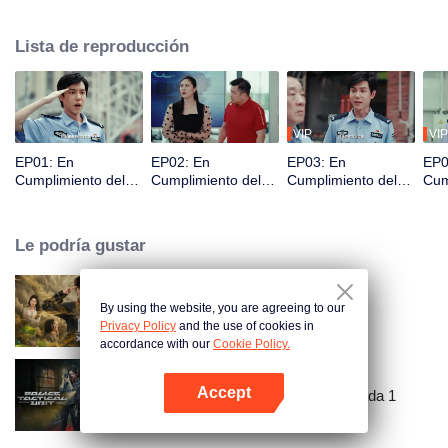
extraordinarias en sus puestos habituales a través del manejo adecuado de
diversos casos policiales.
Lista de reproducción
VIP
VIP
EP01: En
EP02: En
EP03: En
EP0
Cumplimiento del
Cumplimiento del
Cumplimiento del
Cum
Deber
Deber
Deber
Deb
Le podría gustar
By using the website, you are agreeing to our
En busca de la Piedra Alma
Privacy Policy
and the use of cookies in
accordance with our
Cookie Policy.
Accept
Unidad Táctica Policial: Temporada 1
Abrir App