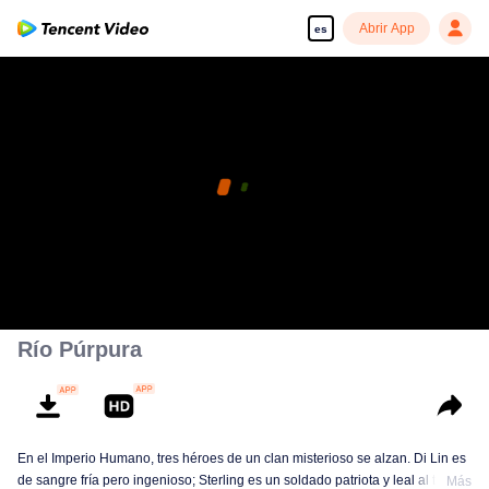
Abrir App
es
Río Púrpura
En el Imperio Humano, tres héroes de un clan misterioso se alzan. Di Lin es
de sangre fría pero ingenioso; Sterling es un soldado patriota y leal al trono;
Más