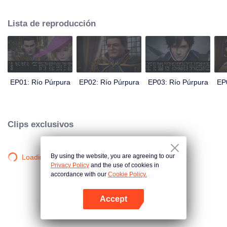
Zichuan Xiu es conocido como un pícaro pero un hombre sabio. Cuando el
Clan Zichuan se vio asediado por enemigos internos y externos, los tres
Lista de reproducción
hermanos demostraron sus respectivas habilidades: Zichuan Xiu repelió a
los Demonios y arriesgó su vida persiguiendo al rebelde; Sterling eligió con
determinación a su familia en lugar de a su amada...
EP01: Río Púrpura
EP02: Río Púrpura
EP03: Río Púrpura
EP
Clips exclusivos
By using the website, you are agreeing to our
Loading…
Privacy Policy
and the use of cookies in
accordance with our
Cookie Policy.
Accept
Abrir App