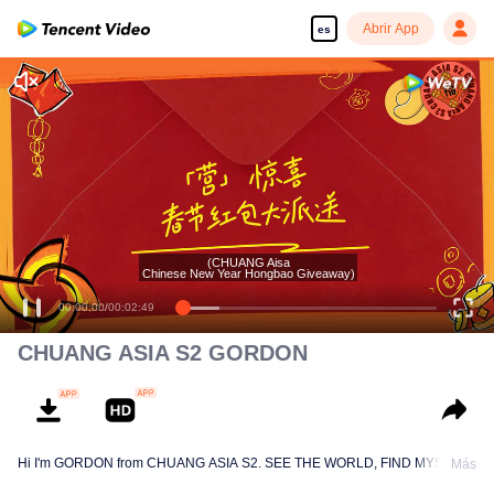
Abrir App
es
(CHUANG Aisa
Chinese New Year Hongbao Giveaway)
00:00:00
/
00:02:49
CHUANG ASIA S2 GORDON
Hi I'm GORDON from CHUANG ASIA S2. SEE THE WORLD, FIND MYSELF!
Más