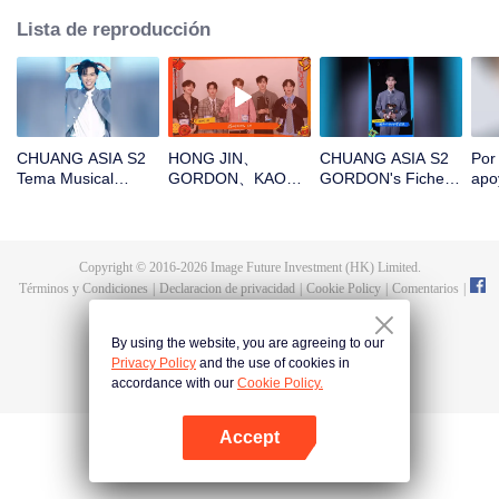
Lista de reproducción
CHUANG ASIA S2
HONG JIN、
CHUANG ASIA S2
Por
Tema Musical
GORDON、KAO、
GORDON's Fichero
apo
GORDON Enfoque
NINJA、PRAY¡Abre
de Entrada al
en 
Cámara
el paquete rojo para
Campamento
S2
el Año Nuevo chino!
¡Seamos juntos
Copyright © 2016-
2026
Image Future Investment (HK) Limited.
testigos de la
Términos y Condiciones
|
Declaracion de privacidad
|
Cookie Policy
|
Comentarios
|
suerte!
@
TencentVideo
By using the website, you are agreeing to our
Privacy Policy
and the use of cookies in
accordance with our
Cookie Policy.
Accept
Abrir App