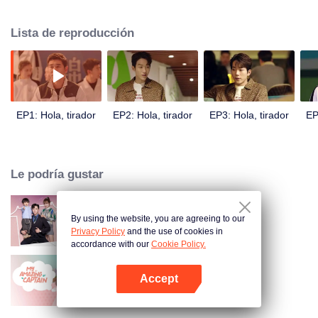
tiempos de amor y lo que surge de ese amor del pasado.
Lista de reproducción
EP1: Hola, tirador
EP2: Hola, tirador
EP3: Hola, tirador
EP
Le podría gustar
By using the website, you are agreeing to our
Memorias contigo
Privacy Policy
and the use of cookies in
accordance with our
Cookie Policy.
Accept
Mi Capitán Increíble
Abrir App