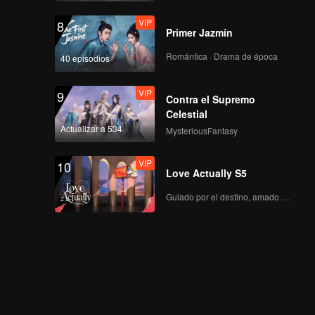
VIP
8
Primer Jazmín
Romántica · Drama de época
40 episodios
VIP
9
Contra el Supremo
Celestial
Actualizar a 534
MysteriousFantasy
VIP
10
Love Actually S5
Guiado por el destino, amado con el corazón.