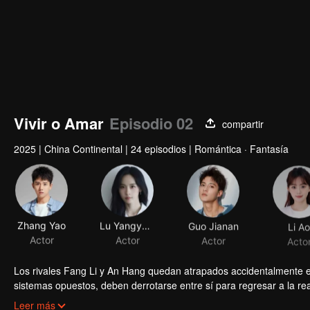
Vivir o Amar
Episodio 02
compartir
2025
|
China Continental
|
24 episodios
|
Romántica · Fantasía
Zhang Yao
Lu Yangyang
Guo Jianan
Li Ao
Actor
Actor
Actor
Acto
Los rivales Fang Li y An Hang quedan atrapados accidentalmente e
sistemas opuestos, deben derrotarse entre sí para regresar a la r
reescribir las reglas del sistema y encontrar una salida?
Leer más