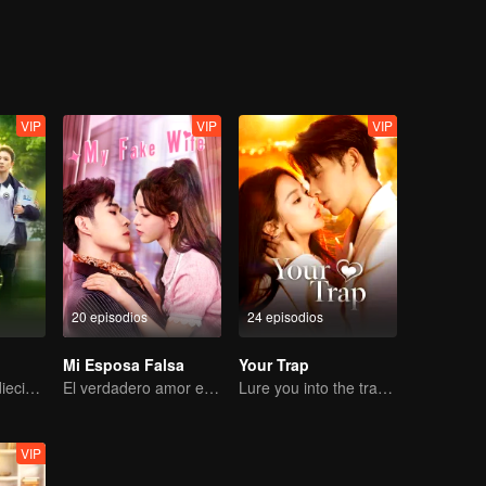
VIP
VIP
VIP
20 episodios
24 episodios
Mi Esposa Falsa
Your Trap
De vuelta a los dieciocho, para salvar a su musa blanca de luna
El verdadero amor engendrado en el matrimonio sustituto
Lure you into the trap with love as bait
VIP