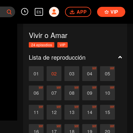
APP
VIP
ES
Vivir o Amar
24 episodios
VIP
Lista de reproducción
VIP
VIP
01
02
03
04
05
VIP
VIP
VIP
VIP
VIP
06
07
08
09
10
VIP
VIP
VIP
VIP
VIP
11
12
13
14
15
VIP
VIP
VIP
VIP
VIP
16
17
18
19
20