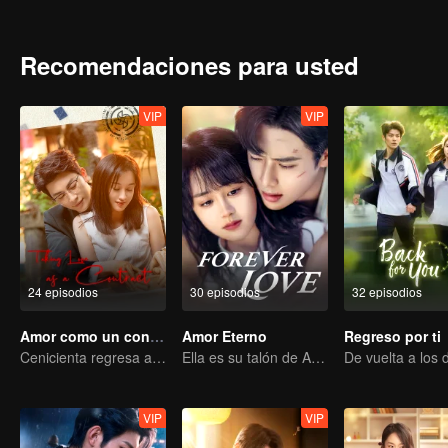
Recomendaciones para usted
VIP
VIP
24 episodios
30 episodios
32 episodios
Amor como un contrato
Amor Eterno
Regreso por ti
Cenicienta regresa a la alta sociedad y encuentra el amor con el presidente
Ella es su talón de Aquiles y su armadura.
VIP
VIP