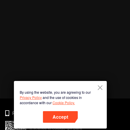
By using the website, you are agreeing to our
Privacy Policy
and the use of cookies in
accordance with our
Cookie Policy.
Phone
Accept
¡Escanee el código QR para