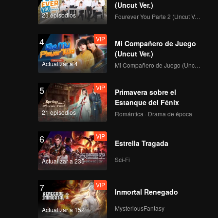
(Uncut Ver.)
25 episodios
Fourever You Parte 2 (Uncut Ver.)
VIP
4
Mi Compañero de Juego
(Uncut Ver.)
Actualizar a 4
Mi Compañero de Juego (Uncut Ver.)
VIP
5
Primavera sobre el
Estanque del Fénix
21 episodios
Romántica · Drama de época
VIP
6
Estrella Tragada
Sci-Fi
Actualizar a 235
VIP
7
Inmortal Renegado
MysteriousFantasy
Actualizar a 152