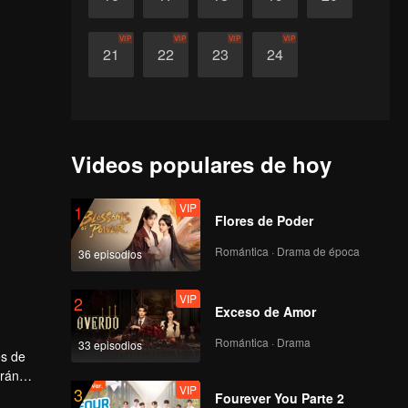
VIP
VIP
VIP
VIP
21
22
23
24
Videos populares de hoy
VIP
1
Flores de Poder
Romántica · Drama de época
36 episodios
VIP
2
Exceso de Amor
Romántica · Drama
33 episodios
es de
drán
VIP
3
Fourever You Parte 2