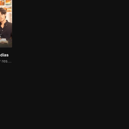
 días
Jovencita besó y rescató al siempre cambiante CEO