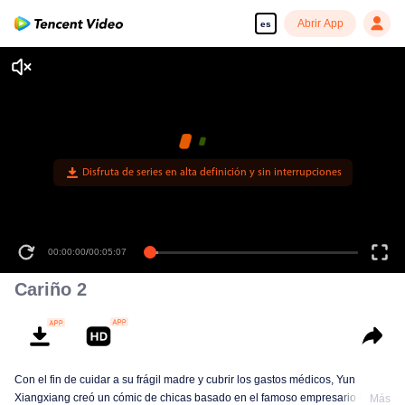
Abrir App
es
Disfruta de series en alta definición y sin interrupciones
00:00:00
/
00:05:07
Cariño 2
Con el fin de cuidar a su frágil madre y cubrir los gastos médicos, Yun
Xiangxiang creó un cómic de chicas basado en el famoso empresario Fu
Más