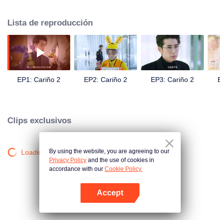
Sihan. Fu Sihan lo descubrió y responsabilizó a la compañía de cómics.
Para evitar la responsabilidad, Yun Xiangxiang se acercó a Fu Sihan para
Lista de reproducción
pedirle perdón. Fu Sihan le hizo una propuesta increíble: ¡fingir ser su
prometida!
EP1: Cariño 2
EP2: Cariño 2
EP3: Cariño 2
Clips exclusivos
By using the website, you are agreeing to our
Loading…
Privacy Policy
and the use of cookies in
accordance with our
Cookie Policy.
Accept
Abrir App