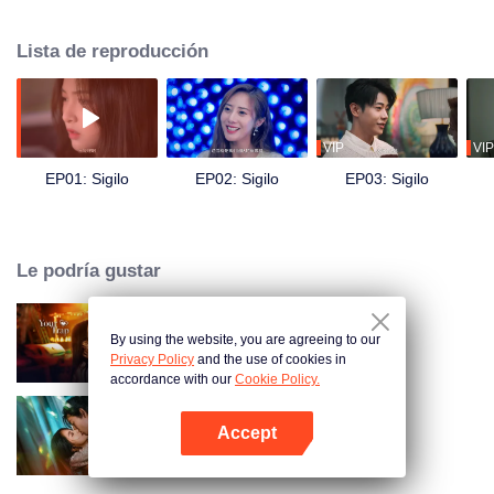
su tío Xue Fanyu. Se produjo un tira y afloja entre la mentoría y la mentoría
inversa entre la niña y el hombre mayor, que se desencadenó en medio de
Lista de reproducción
los rencores desconocidos de la élite adinerada...
VIP
VIP
EP01: Sigilo
EP02: Sigilo
EP03: Sigilo
Le podría gustar
By using the website, you are agreeing to our
Your Trap
Privacy Policy
and the use of cookies in
accordance with our
Cookie Policy.
Accept
Amando la Mentira
Abrir App