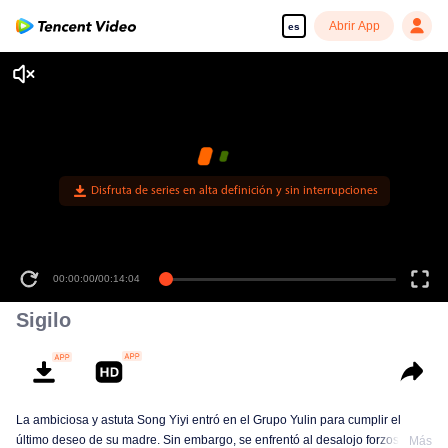
Abrir App
es
Disfruta de series en alta definición y sin interrupciones
00:00:00
/
00:14:04
Sigilo
La ambiciosa y astuta Song Yiyi entró en el Grupo Yulin para cumplir el
último deseo de su madre. Sin embargo, se enfrentó al desalojo forzoso de
Más