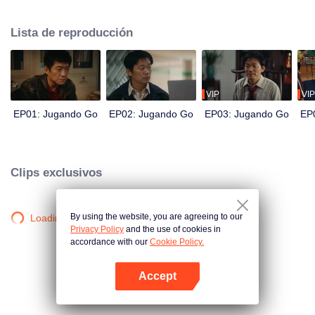
se convierte en caos después de verse involucrado accidentalmente en un
crimen. A medida que desciende gradualmente a una vida de ilegalidad, su
Lista de reproducción
hermano oficial de policía, Cui Wei, lo persigue implacablemente. La historia
pinta una apasionante historia de dos hermanos en lados opuestos de la
ley.
VIP
VIP
EP01: Jugando Go
EP02: Jugando Go
EP03: Jugando Go
EP
Clips exclusivos
By using the website, you are agreeing to our
Loading…
Privacy Policy
and the use of cookies in
accordance with our
Cookie Policy.
Accept
Abrir App