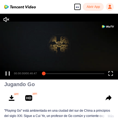
Abrir App
es
00:00:00
/
00:46:47
Jugando Go
"Playing Go" está ambientada en una ciudad del sur de China a principios
del siglo XXI. Sigue a Cui Ye, un profesor de Go común y corriente cuya vida
Más