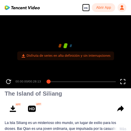
Abrir App
es
Disfruta de series en alta definición y sin interrupciones
00:00:00
/
00:28:13
The Island of Siliang
La Isla Siliang es un misterioso otro mundo, un lugar de exilio para los
dioses. Bai Qian es una joven ordinaria, que impulsada por la casualidad
Más