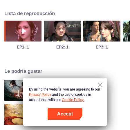
llega a la Isla Siliang y se encuentra con el joven dios Wu Bei. Wu Bei era
originalmente el príncipe de los dioses pero fue exiliado a la Isla Siliang por
Lista de reproducción
sus errores. Aunque de actitud arrogante, al principio no ve a Bai Qian con
importancia. Sin embargo, en este otro mundo, la inocencia y bondad de Bai
Qian poco a poco tocan el corazón frío de Wu Bei. Empiezan a explorar
juntos este mundo hermoso pero lleno de trampas, apoyándose
mutuamente. Juntos, superaron innumerables trampas y conspiraciones, y
Wu Bei redescubrió su fe en el amor. Justo cuando su relación comenzaba a
EP1: 1
EP2: 1
EP3: 1
calentarse, los secretos ocultos detrás de la vida de Bai Qian comienzan a
emerger.
Le podría gustar
By using the website, you are agreeing to our
Dinastía de Jade
Privacy Policy
and the use of cookies in
accordance with our
Cookie Policy.
Accept
Tun Tian Ji
Abrir App