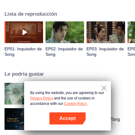
inspección. Por un giro del destino, conoce a los intérpretes de la Ópera del
Sur Zhao Zhiting y Wang Ling, y al bailarín He Wenning. A pesar de sus
Lista de reproducción
diferencias, los cuatro unen sus fuerzas y resuelven cuatro casos de
asesinato a través de la investigación, el interrogatorio y el análisis forense,
para llevar justicia a los fallecidos y equidad a los vivos.
VIP
VIP
EP01: Inquisidor de
EP02: Inquisidor de
EP03: Inquisidor de
EP0
Song
Song
Song
Son
Le podría gustar
By using the website, you are agreeing to our
Maestro Retornado
Privacy Policy
and the use of cookies in
accordance with our
Cookie Policy.
Accept
La unidad criminal de la dinastía Tang
Abrir App