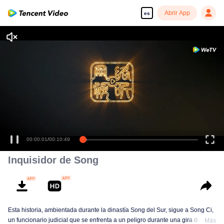
Abrir App
es
00:00:01
/
00:10:49
Inquisidor de Song
Esta historia, ambientada durante la dinastía Song del Sur, sigue a Song Ci,
un funcionario judicial que se enfrenta a un peligro durante una gira de
Más