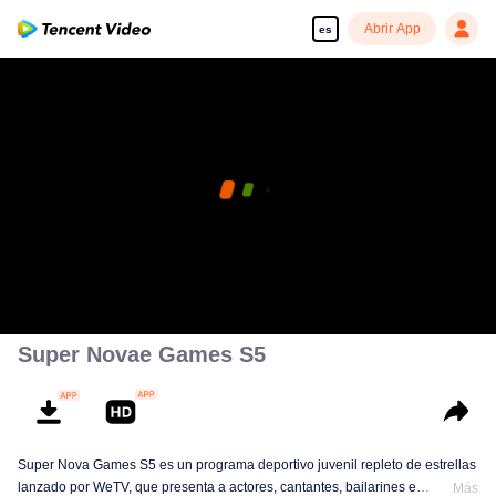
Abrir App
es
Super Novae Games S5
Super Nova Games S5 es un programa deportivo juvenil repleto de estrellas
lanzado por WeTV, que presenta a actores, cantantes, bailarines e
Más