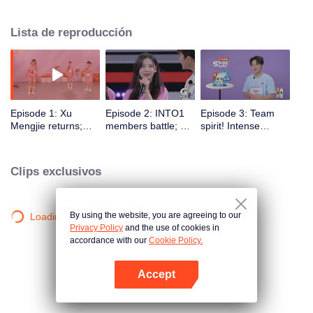
influencers de nueva generación. Destaca a las "superestrellas" a través del
entrenamiento y las competencias deportivas, promoviendo la actividad
Lista de reproducción
física nacional y un estilo de vida saludable.
Episode 1: Xu
Episode 2: INTO1
Episode 3: Team
Mengjie returns;
members battle; Xu
spirit! Intense
Lang Ping gives
Mengjie's 6-second
obstacle course
Zhang Jiayuan a
rope skipping rocks
challenges
thumbs-up
Clips exclusivos
By using the website, you are agreeing to our
Loading…
Privacy Policy
and the use of cookies in
accordance with our
Cookie Policy.
Accept
Abrir App