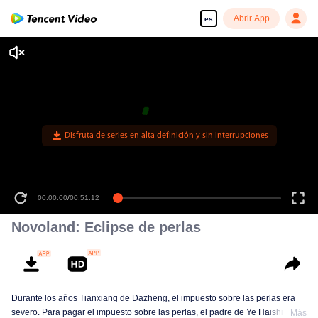
Abrir App
es
Disfruta de series en alta definición y sin interrupciones
00:00:00
/
00:51:12
Novoland: Eclipse de perlas
Durante los años Tianxiang de Dazheng, el impuesto sobre las perlas era
severo. Para pagar el impuesto sobre las perlas, el padre de Ye Haishi le
Más