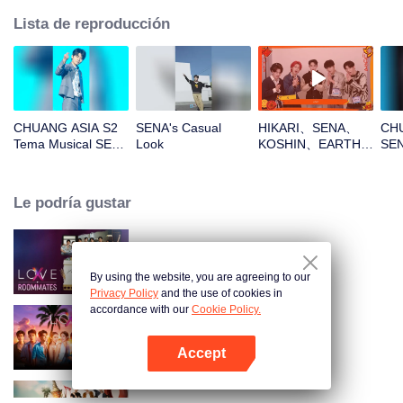
Lista de reproducción
CHUANG ASIA S2
SENA's Casual
HIKARI、SENA、
CHU
Tema Musical SENA
Look
KOSHIN、EARTH、
SEN
Enfoque Cámara
REXY¡Abre el
Ent
paquete rojo para el
Ca
Año Nuevo chino!
Le podría gustar
¡Seamos juntos
testigos de la
suerte!
LOVE(X): Roommates
By using the website, you are agreeing to our
Privacy Policy
and the use of cookies in
accordance with our
Cookie Policy.
LOVE(X)
Accept
Abrir App