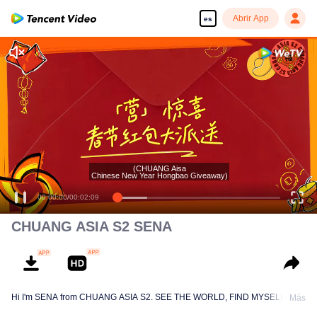
Abrir App
es
(CHUANG Aisa
Chinese New Year Hongbao Giveaway)
00:00:00
/
00:02:09
CHUANG ASIA S2 SENA
Hi I'm SENA from CHUANG ASIA S2. SEE THE WORLD, FIND MYSELF!
Más