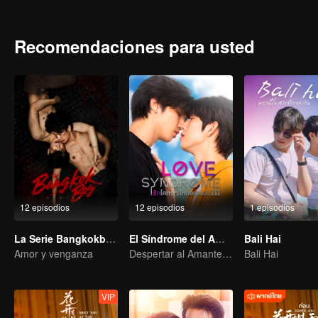
Recomendaciones para usted
12 episodios
12 episodios
1 episodios
La Serie Bangkokboy (versión TV)
El Síndrome del Amor
Bali Hai
Amor y venganza
Despertar al Amante Amnésico
Bali Hai
VIP