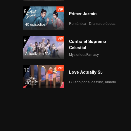
VIP
8
Primer Jazmín
EP03D: The Hidden
Moon
Romántica · Drama de época
40 episodios
VIP
9
Contra el Supremo
EP04A: The Hidden
Celestial
Moon
Actualizar a 534
MysteriousFantasy
VIP
10
Love Actually S5
EP04B: The Hidden
Moon
Guiado por el destino, amado con el corazón.
EP04C: The Hidden
Moon