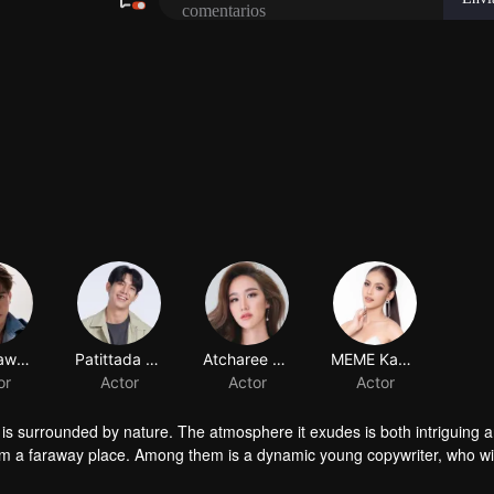
d is surrounded by nature. The atmosphere it exudes is both intriguing 
 from a faraway place. Among them is a dynamic young copywriter, who wi
esort.