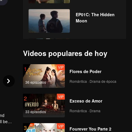
EP01C: The Hidden
Moon
EP01D: The Hidden
Moon
Videos populares de hoy
VIP
1
Flores de Poder
EP02A: The Hidden
Moon
Romántica · Drama de época
36 episodios
VIP
2
Exceso de Amor
EP02B: The Hidden
Moon
Romántica · Drama
33 episodios
and
ll be
VIP
3
Fourever You Parte 2