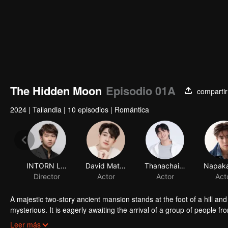
The Hidden Moon
Episodio 01A
compartir
2024
|
Tailandia
|
10 episodios
|
Romántica
INTORN LOKAEW
Director
A majestic two-story ancient mansion stands at the foot of a hill an
mysterious. It is eagerly awaiting the arrival of a group of people
working on the marketing campaign for this conservation-oriented r
Leer más