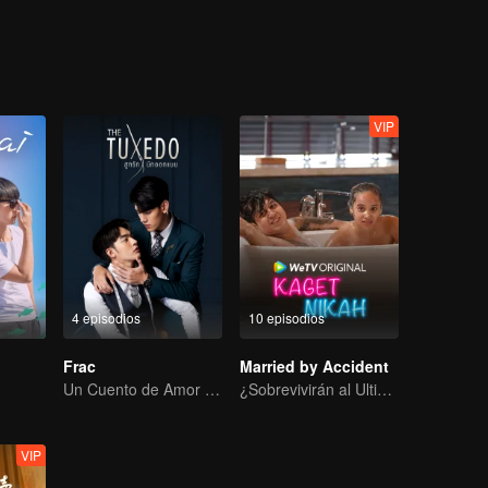
VIP
4 episodios
10 episodios
Frac
Married by Accident
Un Cuento de Amor Romántico
¿Sobrevivirán al Ultimátum Matrimonial?
VIP