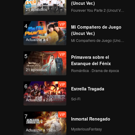
EP02C: The Hidden
(Uncut Ver.)
Moon
25 episodios
Fourever You Parte 2 (Uncut Ver.)
VIP
4
Mi Compañero de Juego
EP02D: The Hidden
(Uncut Ver.)
Moon
Actualizar a 4
Mi Compañero de Juego (Uncut Ver.)
VIP
5
Primavera sobre el
EP03A: The Hidden
Estanque del Fénix
Moon
21 episodios
Romántica · Drama de época
VIP
6
Estrella Tragada
EP03B: The Hidden
Moon
Sci-Fi
Actualizar a 235
VIP
7
Inmortal Renegado
EP03C: The Hidden
Moon
MysteriousFantasy
Actualizar a 152