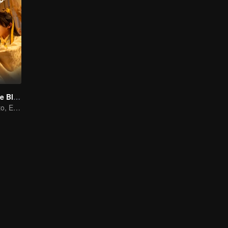
Meet You At The Blossom (Thai Ver.)
Escucha el Viento, Espera las Flores