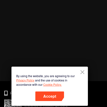
By using the website, you are agreeing to our
Privacy Policy
and the use of cookies in
accordance with our
Cookie Policy.
Phone
Accept
¡Escanee el código QR para