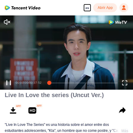
Abrir App
es
Disfruta de series en alta definición y sin interrupciones
00:00:00
/
00:37:52
Live In Love the series (Uncut Ver.)
"Live In Love The Series" es una historia sobre el amor entre dos
estudiantes adolescentes, "Kla", un hombre que no come postre, y "Cake",
Más