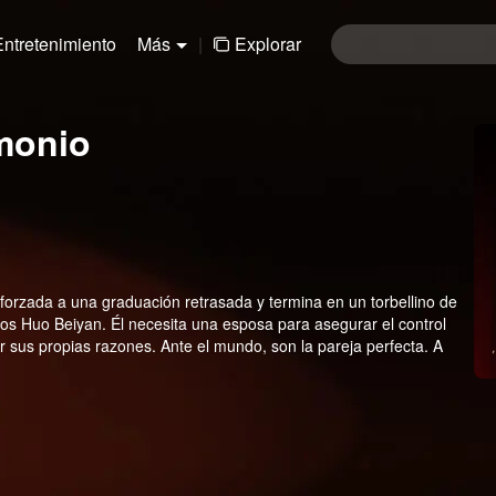
Entretenimiento
Más
|
Explorar
monio
orzada a una graduación retrasada y termina en un torbellino de
s Huo Beiyan. Él necesita una esposa para asegurar el control
or sus propias razones. Ante el mundo, son la pareja perfecta. A
s ocultas. En un matrimonio construido sobre cálculo, engaño y
morarse?