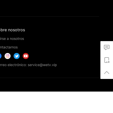
bre nosotros
irse a nosotros
ntactarnos
rreo electrónico: service@wetv.vip