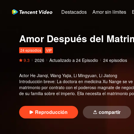
Destacados
Amor sin límites
Amor Después del Matri
24 episodios
VIP
9.3
2026
Actualizado a
24
Episodio
24 episodios
Actor
He Jianqi, Wang Yajia, Li Mingyuan, Li Jiatong
Introducción breve
:
La doctora en medicina Xu Nange se ve f
matrimonio por contrato con el poderoso magnate de negocio
de su familia sobre el imperio. Ella necesita el matrimonio p
puerta cerrada, están enfrascados en una batalla de agenda
peligro, ¿pueden dos corazones cautelosos realmente ena
Reproducción
compartir