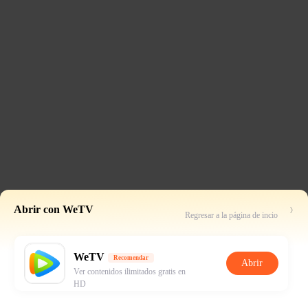
Abrir con WeTV
Regresar a la página de incio
WeTV
Recomendar
Abrir
Ver contenidos ilimitados gratis en
HD