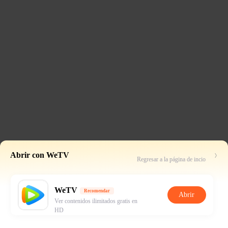
Abrir con WeTV
Regresar a la página de incio
WeTV
Recomendar
Abrir
Ver contenidos ilimitados gratis en
HD