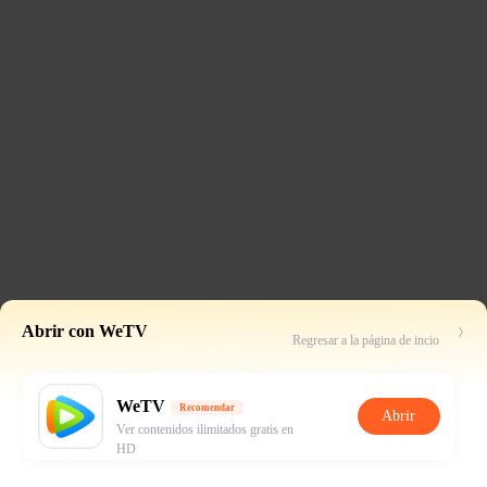
Abrir con WeTV
Regresar a la página de incio
WeTV
Recomendar
Abrir
Ver contenidos ilimitados gratis en
HD