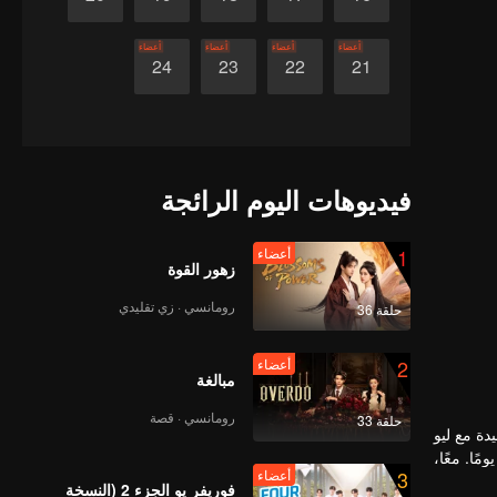
أعضاء
أعضاء
أعضاء
أعضاء
24
23
22
21
فيديوهات اليوم الرائجة
1
أعضاء
زهور القوة
رومانسي · زي تقليدي
حلقة 36
2
أعضاء
مبالغة
رومانسي · قصة
حلقة 33
دة مع ليو
رجل المنفتح. مصممين على التعاون وتحدي التاريخ، يحاول الثلاثي إعادة كتابة مصير ليو هي - الذي كان إمبراطورًا قصير العمر لم يدم حكمه سوى 27 يومًا. معًا،
3
أعضاء
فوريفر يو الجزء 2 (النسخة