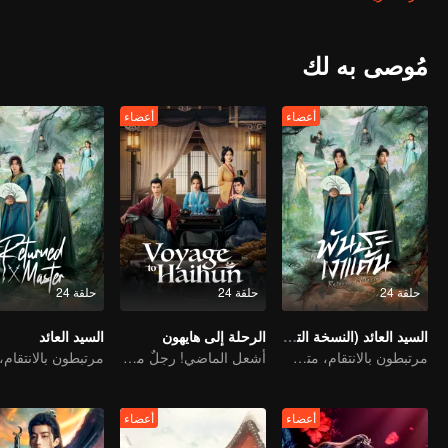
مُوصى به لك
أعضاء
أعضاء
حلقة 24
حلقة 24
حلقة 24
السيد العائد (النسخة التايلاندية)
الرحلة إلى هايهون
السيد العائد
مرتبطون بالانتقام، متشابكون مع القدر
أشعل الماضي! رجلٌ مسافرٌ عبر الزمن يُعيد كتابة مصير الإمبراطور المخلوع
أعضاء
أعضاء