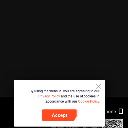
By using the website, you are agreeing to our
Privacy Policy
and the use of cookies in
accordance with our
Cookie Policy.
Phone
Accept
امسح رمز الاستجابة السريعة