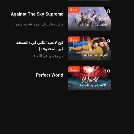
8
أعضاء
Against The Sky Supreme
مبارزة بالسيف لمرة واحدة تشعر بالحرية
533تم تجديد الحلقة
9
أعضاء
كن لاعب الثاني لي (النسخة
غير المحذوفة)
3تم تجديد الحلقة
كن رفيقي في اللعبة
10
أعضاء
Perfect World
281تم تجديد الحلقة