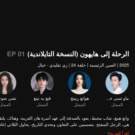
الرحلة إلى هايهون (النسخة التايلاندية)
EP 01
2025
|
الصين الرئيسية
|
حلقة 24
|
زي تقليدي · خيال
ماو تسي جون
هوانغ ريينج
قنغ يه تينغ
تشن شوج
الممثل
الممثل
الممثل
الممثل
وانغ هينغ، شاب محبط، يعود بالصدفة إلى عهد أسرة هان الغربية. وهناك، يلتقي
ينطلقون في مغامرة جريئة عابرة للزمن لتحدي القدر...
اقرأ المزيد