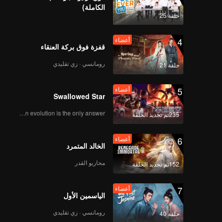
الكاملة)
حلقة 25
4
أعضاء
قفزة فوق بركة العنقاء
رومانسي · زي تقليدي
حلقة 21
5
أعضاء
Swallowed Star
Human evolution is the only answer.
235تم تجديد الحلقة
6
أعضاء
الخالد المتمرد
محاربو القدر
152تم تجديد الحلقة
7
أعضاء
الياسمين الأول
رومانسي · زي تقليدي
حلقة 40