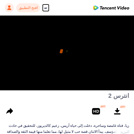
افتح التطبيق
ar
انترس 2
زيا، فتاة غامضة وساحرة، دخلت إلى حياة آريس، زعيم كالديريوز، للتحقيق في حادث
شقيقها المؤسف. يبدأ الاثنان قصة حب لا مثيل لها، مما تعلما منها قيمة الثقة والصداقة
المزيد