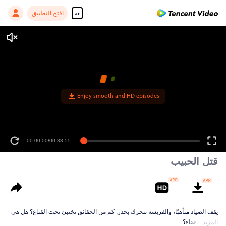
افتح التطبيق
ar
00:00:00
/
00:33:55
قتل الحبيب
يقف الصياد متأهبًا، والفريسة تتحرك بحذر. كم من الحقائق تختبئ تحت القناع؟ هل هي
انتقام أم فداء؟
المزيد