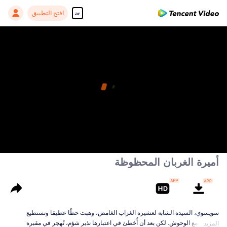
افتح التطبيق
ar
أميرة الغربان المحظوظة
سويسوي، السيدة الشابة لعشيرة الغراب الغامض، وهبت حظًا عظيمًا وتستطيع
التواصل مع الوحوش. لكن بعد أن أُخطئ في اعتبارها نذير شؤم، تُهجر في مقبرة
المزيد