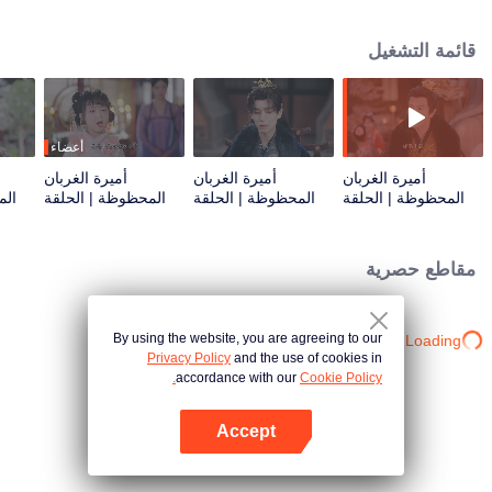
جماعية. بعد اقتحامها مأدبة في قصر الماركيز، تنقذ شياو هينغ، أمير جينغ الملعون.
بقواها الإلهية وعقلها الثاقب، تكسر سويسوي اللعنات، وتطرد الأرواح الشريرة، وتتفوق
قائمة التشغيل
على المتآمرين، وتكشف أسرار القصر الخفية، وتساعد الأمير في استعادة قوته. من
"نذير شؤم" مخوف إلى أميرة محظوظة محبوبة، تتحد مع والدها لتتحدى القدر وتغير
مصائرهما.
أعضاء
أميرة الغربان
أميرة الغربان
أميرة الغربان
المحظوظة | الحلقة
المحظوظة | الحلقة
المحظوظة | الحلقة
الم
03
02
01
مقاطع حصرية
By using the website, you are agreeing to our
Loading…
Privacy Policy
and the use of cookies in
accordance with our
Cookie Policy.
Accept
افتح التطبيق