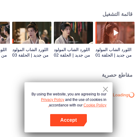
بشعره، وينضم إلى مكتب التفتيش ويكشف سلسلة من القضايا الغامضة، ويحدث ثورة
في ساحة المعركة بأسلحة نارية مبتكرة، ويأسر قادة الأعداء أحياءً على الحدود، وأخيراً
قائمة التشغيل
يكشف الحقيقة وراء مقتل والدته. خطوة بخطوة، يقلب الطاولة على من عذبوه، ويصقل
مهاراته وسط مؤامرات السلطة، ويصنع اسماً أسطورياً يتردد صداه عبر مملكة شوان
العظمى، بطلاً شاباً خالداً على مر العصور.
أعضاء
اللورد الشاب المولود
اللورد الشاب المولود
اللورد الشاب المولود
اللو
من جديد | الحلقة 01
من جديد | الحلقة 02
من جديد | الحلقة 03
من جد
مقاطع حصرية
By using the website, you are agreeing to our
Loading…
Privacy Policy
and the use of cookies in
accordance with our
Cookie Policy.
Accept
افتح التطبيق