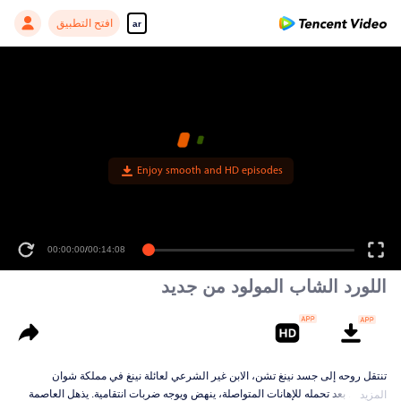
افتح التطبيق
ar
Enjoy smooth and HD episodes
00:00:00
/
00:14:08
اللورد الشاب المولود من جديد
تنتقل روحه إلى جسد نينغ تشن، الابن غير الشرعي لعائلة نينغ في مملكة شوان
العظمى. بعد تحمله للإهانات المتواصلة، ينهض ويوجه ضربات انتقامية. يذهل العاصمة
المزيد