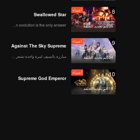
8
أعضاء
Swallowed Star
Human evolution is the only answer.
235تم تجديد الحلقة
9
أعضاء
Against The Sky Supreme
مبارزة بالسيف لمرة واحدة تشعر بالحرية
534تم تجديد الحلقة
10
أعضاء
Supreme God Emperor
611تم تجديد الحلقة