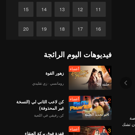
15
14
13
12
11
20
19
18
17
16
25
24
23
22
21
فيديوهات اليوم الرائجة
30
29
28
27
26
1
أعضاء
زهور القوة
رومانسي · زي تقليدي
حلقة 36
2
أعضاء
كن لاعب الثاني لي (النسخة
غير المحذوفة)
4تم تجديد الحلقة
كن رفيقي في اللعبة
صة
أن تشك
3
أعضاء
تشيو أن
قفزة فوق بركة العنقاء