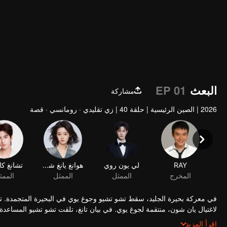
البعث
EP 01
مشاركة
2026
|
الصين الرئيسية
|
حلقة 40
|
زي تقليدي · رومانسي · قصة
RAY
لي يون روي
هوانغ يانغ شي تيان
المخرج
الممثل
الممثل
في معركة بحيرة الجليد، سقط تشو تشيو وجوغ يوي في البحيرة المتجمدة. 
لاغتيال يان شون، منتقمة لجوغ يوي. في بيان تانغ، تلقت تشو تشيو المساع
في أن جوغ يوي قد يكون لا يزال على قيد الحياة. في غضون ذلك، أصبح يان 
اقرأ المزيد