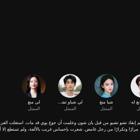
تم إنقاذ تشو تشيو من قبل يان شون وعلمت أن جوغ يوي قد مات. استغلت الفر
دة مرارًا وتكرارًا من رجل غامض. شعرت بإحساس غريب بالألفة، ولم تستطع إلا 
شون أكثر قسوة، مما أشعل الحرب في أربع ممالك. في النهاية، هل يمكن لتشو 