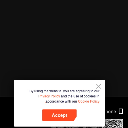
By using the website, you are agreeing to our
Privacy Policy
and the use of cookies in
accordance with our
Cookie Policy.
Phone
Accept
امسح رمز الاستجابة السريعة