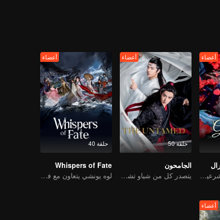
قوف جنبًا إلى جنب مع جوغ يوي مرة أخرى، لاستعادة وطن للشعب؟
أعضاء
أعضاء
أعضاء
حلقة 50
حلقة 40
ال
الجامحون
Whispers of Fate
انتقام الابنة غير الشرعية من تغيير الوجه
يتصدر كل من شياو تشان ووانغ يي بو التشكيلة عالية القيمة
لوه يونشي يتعاون مع فريق لخوض غمار عالم الفنون القتالية
أعضاء