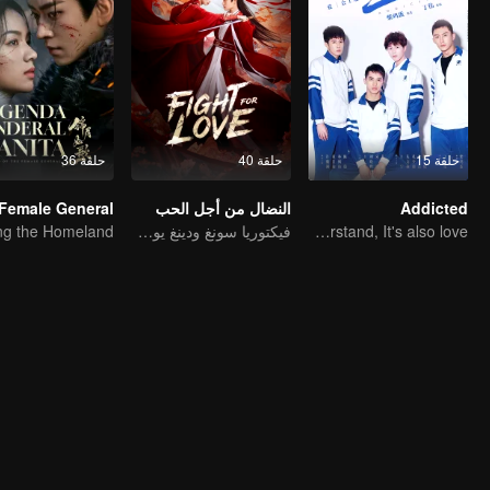
حلقة 15
حلقة 40
حلقة 36
Addicted
النضال من أجل الحب
You don't understand, It's also love
فيكتوريا سونغ ودينغ يوشي تحميان وطنهما