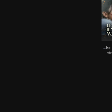
Legend of The Female General
Zhou Ye and Cheng Lei Star in Drama About a Young General Guarding the Homeland