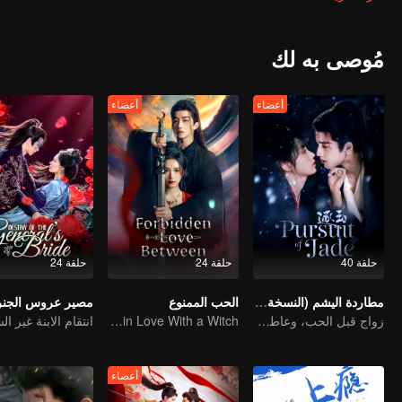
تحقق السلام في المملكة وتجعل يان شون يرى خطأ طريقه؟ هل يمكنها الو
مُوصى به لك
أعضاء
أعضاء
حلقة 40
حلقة 24
حلقة 24
مطاردة اليشم (النسخة الإنجليزية)
الحب الممنوع
مصير عروس الجنر
زواج قبل الحب، وعاطفة تتشكل في الحرب
An Immortal Falls in Love With a Witch
أعضاء