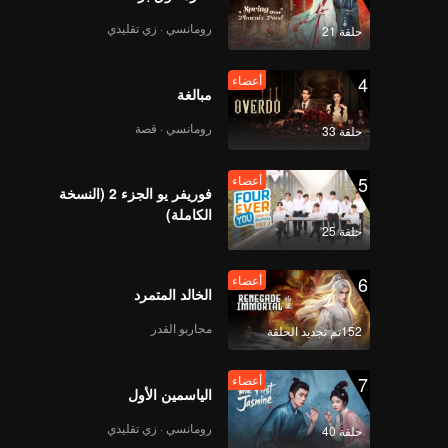
رومانسي · زي تقليدي
حلقة 21
4
أعضاء
مبالغة
رومانسي · قصة
حلقة 33
5
أعضاء
فوريفر يو الجزء 2 (النسخة
الكاملة)
حلقة 25
6
أعضاء
الخالد المتمرد
محاربو القدر
152تم تجديد الحلقة
7
أعضاء
الياسمين الأول
رومانسي · زي تقليدي
حلقة 40