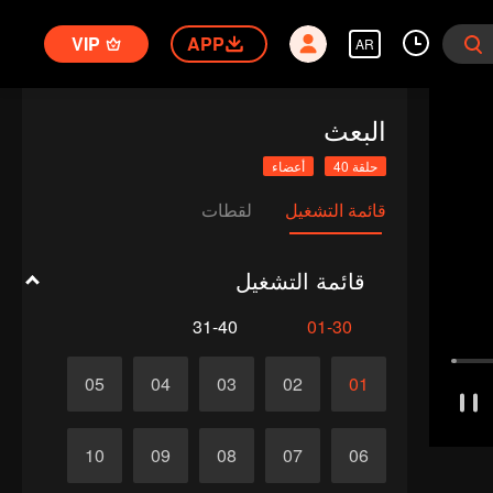
VIP
APP
AR
البعث
حلقة 40
أعضاء
قائمة التشغيل
لقطات
قائمة التشغيل
31-40
01-30
05
04
03
02
01
10
09
08
07
06