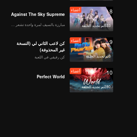
8
أعضاء
Against The Sky Supreme
مبارزة بالسيف لمرة واحدة تشعر بالحرية
533تم تجديد الحلقة
9
أعضاء
كن لاعب الثاني لي (النسخة
غير المحذوفة)
3تم تجديد الحلقة
كن رفيقي في اللعبة
10
أعضاء
Perfect World
280تم تجديد الحلقة