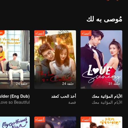
مرات، نشأت يون شيانغ شيانغ في ظل هذه المحنة، وتحولت من فتاة بريئة ل
جميل مع فو سي هان.
مُوصى به لك
أعضاء
أعضاء
حلقة 31
حلقة 24
حلقة 24
الأيام المؤاتية معك
أخذ الحب كعقد
الأيام المؤاتية معك
قصة
أعضاء
أعضاء