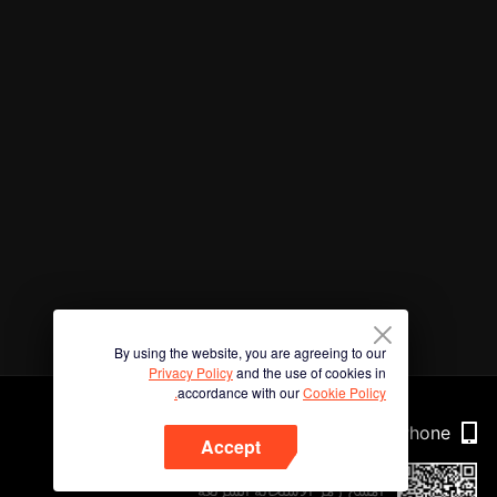
By using the website, you are agreeing to our
Privacy Policy
and the use of cookies in
accordance with our
Cookie Policy.
Phone
Accept
امسح رمز الاستجابة السريعة