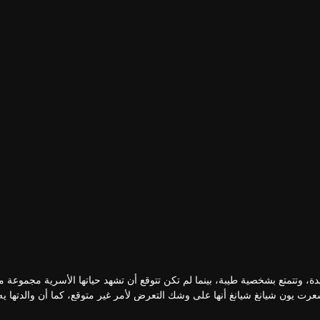
دة، وتتمتع بشخصية طيبة، بينما لم تكن تتوقع أن تشهد حياتها الأسرية مجموعة 
ظل الحسبات المختلفة لزوج والدتها يون يي مينغ، شعرت يون شيانغ شيانغ أنها على وشك التعرض لأمر غير متوقع، كما أن والدتها
، وبمساعدة فو سي هان، حاربت بذكاء وشجاعة يون يي مينغ، وأحبطت مؤامراته