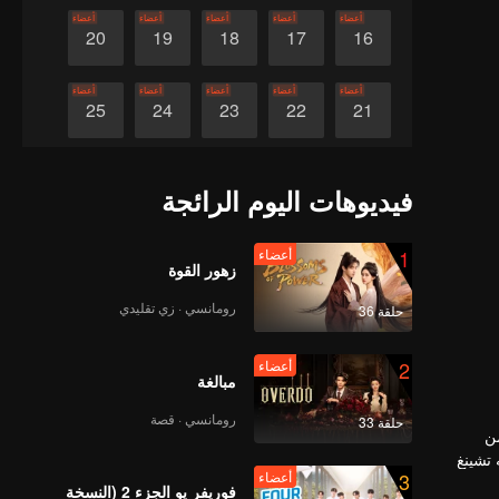
أعضاء
أعضاء
أعضاء
أعضاء
أعضاء
20
19
18
17
16
أعضاء
أعضاء
أعضاء
أعضاء
أعضاء
25
24
23
22
21
أعضاء
أعضاء
أعضاء
أعضاء
أعضاء
30
29
28
27
26
فيديوهات اليوم الرائجة
1
أعضاء
زهور القوة
رومانسي · زي تقليدي
حلقة 36
2
أعضاء
مبالغة
رومانسي · قصة
حلقة 33
من
 يه تشينغ
3
أعضاء
 عدة
فوريفر يو الجزء 2 (النسخة