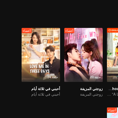
ا تعرف العالم جيدًا إلى امرأة جديدة تمتلك الجرأة لفعل كل شيء، كما حصلت
أعضاء
أعضاء
حلقة 20
حلقة 24
Put Your Head On My Shoulder (Eng Dub)
زوجتي المزيفة
أحبني في ثلاثة أيام
It was adapted from the same series of novels as "A Love so Beautiful"
زوجتي المزيفة
أحبني في ثلاثة أيام
أعضاء