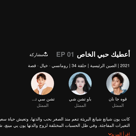
أعطيك حبي الخاص
EP 01
مشاركة
2021
|
الصين الرئيسية
|
حلقة 34
|
رومانسي · خيال · قصة
قوه جا نان
باو تشن شي
تشن سي تشي
الممثل
الممثل
الممثل
كانت يون شيانغ شيانغ البريئة تنعم منذ الصغر بحب والدتها، وتعيش حياة سعي
التغيرات المفاجئة. وفي 
في خطر. ومن أجل حماية والدتها، نهضت يون شيانغ شيانغ من بين الشدائد
اقرأ المزيد