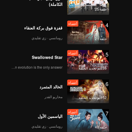
 على حب
الكاملة)
حلقة 25
4
أعضاء
قفزة فوق بركة العنقاء
رومانسي · زي تقليدي
حلقة 21
5
أعضاء
Swallowed Star
Human evolution is the only answer.
235تم تجديد الحلقة
6
أعضاء
الخالد المتمرد
محاربو القدر
152تم تجديد الحلقة
7
أعضاء
الياسمين الأول
رومانسي · زي تقليدي
حلقة 40