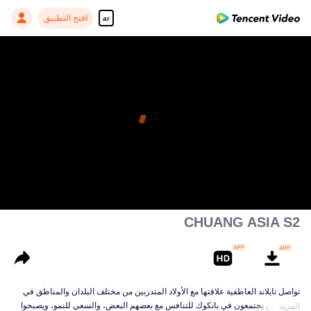
افتح التطبيق
ar
CHUANG ASIA S2
تواصل تايلاند العاطفية علاقتها مع الأولاد المتدربين من مختلف البلدان والمناطق في
آسيا الذين يجتمعون في بانكوك للتنافس مع بعضهم البعض، والسعي للنمو، ويصبحوا
المزيد