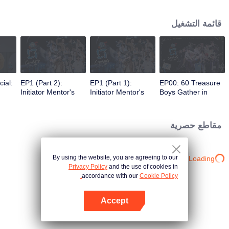
في النهاية فريقًا دوليًا للرجال.
قائمة التشغيل
ial:
EP1 (Part 2):
EP1 (Part 1):
EP00: 60 Treasure
Initiator Mentor's
Initiator Mentor's
Boys Gather in
ys'
Surprise
Surprise
Bangkok,
Performance Blows
Performance Blows
Showcasing Talents
 the
Away the Audience!
Away the Audience!
and Playing Pranks
مقاطع حصرية
Trainees Make
Trainees Make
Their First
Their First
Appearance and
Appearance and
Receive Ratings
Receive Ratings
By using the website, you are agreeing to our
Loading…
Privacy Policy
and the use of cookies in
accordance with our
Cookie Policy.
Accept
افتح التطبيق