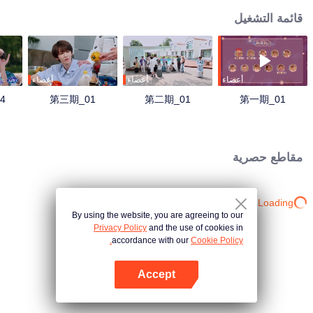
قائمة التشغيل
أعضاء
أعضاء
أعضاء
4
第三期_01
第二期_01
第一期_01
مقاطع حصرية
Loading…
By using the website, you are agreeing to our
Privacy Policy
and the use of cookies in
accordance with our
Cookie Policy.
Accept
افتح التطبيق