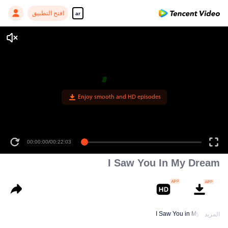
افتح التطبيق
ar
00:00:00
/
00:22:03
I Saw You In My Dream
I Saw You in My Dream
المزيد