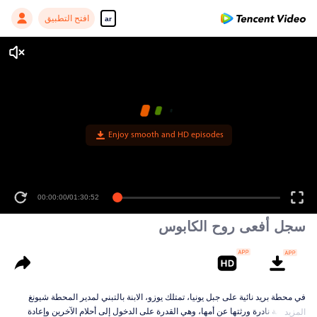
افتح التطبيق
ar
Enjoy smooth and HD episodes
00:00:00
/
01:30:52
سجل أفعى روح الكابوس
في محطة بريد نائية على جبل يونيا، تمتلك يوزو، الابنة بالتبني لمدير المحطة شيونغ
شون، هبة نادرة ورثتها عن أمها، وهي القدرة على الدخول إلى أحلام الآخرين وإعادة
المزيد