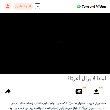
افتح التطبيق
ar
Enjoy smooth and HD episodes
00:00:00
/
00:45:21
لماذا لا يزال أعزبًا؟
قصة رجل غريب الأطوار ظاهريًا، لكنه في الواقع طيب القلب، يُسامحه العالم في
النهاية. بتصويره رجلًا ذا طباع غريبة، يُثير الفيلم الضحك والسخرية، ويدفعه في الوقت
المزيد