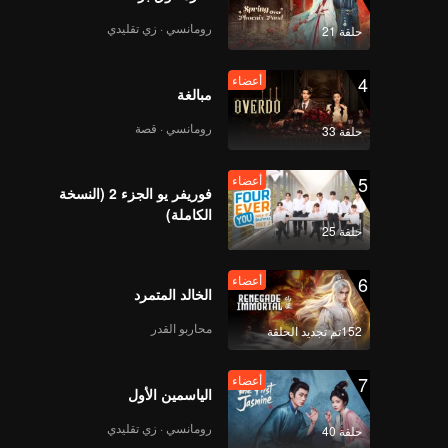
رومانسي · زي تقليدي
حلقة 21
4
أعضاء
مبالغة
رومانسي · قصة
حلقة 33
5
أعضاء
فوريفر يو الجزء 2 (النسخة
الكاملة)
حلقة 25
6
أعضاء
الخالد المتمرد
محاربو القدر
152تم تجديد الحلقة
7
أعضاء
الياسمين الأول
رومانسي · زي تقليدي
حلقة 40