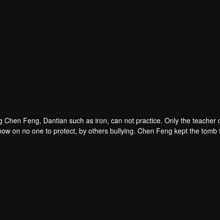
 Chen Feng, Dantian such as iron, can not practice. Only the teacher d
ow on no one to protect, by others bullying. Chen Feng kept the tomb fo
er left the supreme dragon blood, mysterious ancient tripod. From then