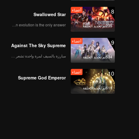
8
أعضاء
Swallowed Star
Human evolution is the only answer.
235تم تجديد الحلقة
9
أعضاء
Against The Sky Supreme
مبارزة بالسيف لمرة واحدة تشعر بالحرية
534تم تجديد الحلقة
10
أعضاء
Supreme God Emperor
611تم تجديد الحلقة