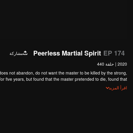
Peerless Martial Spirit
EP 174
مشاركة
2020
|
حلقة 440
oes not abandon, do not want the master to be killed by the strong,
r five years, but found that the master pretended to die, found that
 on, Chen Feng rose up against the sky, set foot on the road to find
اقرأ المزيد
the master and become the strong.