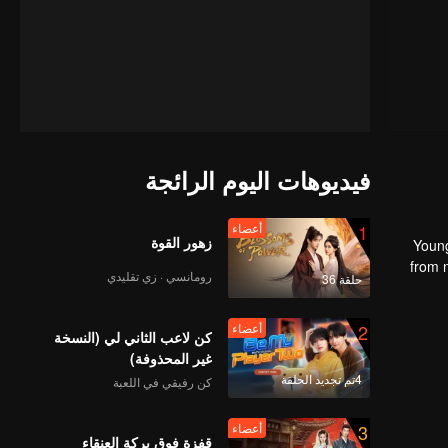
فيديوهات اليوم الرائجة
1
أعضاء
زهور القوة
Young
from n
رومانسي · زي تقليدي
حلقة 36
the mast
2
أعضاء
كن لاعب الثاني لي (النسخة
غير المحذوفة)
4تم تجديد الحلقة
كن رفيقي في اللعبة
3
أعضاء
قفزة فوق بركة العنقاء