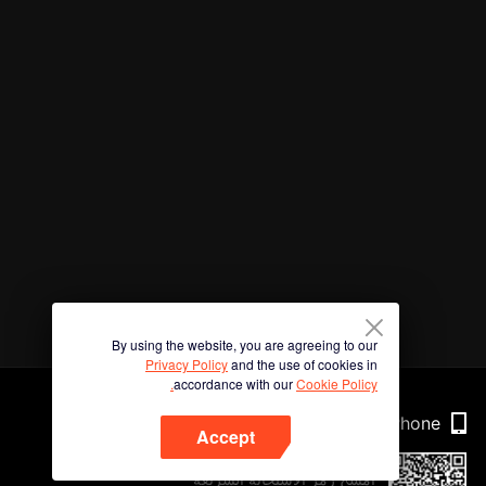
By using the website, you are agreeing to our
Privacy Policy
and the use of cookies in
accordance with our
Cookie Policy.
Phone
Accept
امسح رمز الاستجابة السريعة