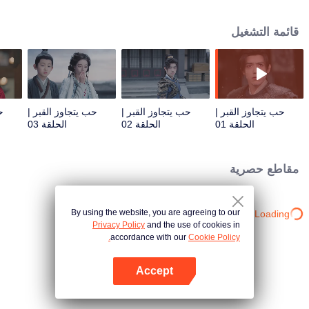
من ماضي هي سيمو، ومن الواضح أنه ليس دوان شو الحقيقي. من خلال التفاعلات
الخفية بينهما، يكتشف هي سيمو تدريجيًا الماضي المظلم والطموحات الخفية التي
قائمة التشغيل
يخفيها دوان شو في قلبه. وفي المقابل، يكتشف دوان شو القوة الروحية والوحدة التي
عاشها هي سيمو طوال حياته. رغم أن عمر الإنسان العادي قصير جدًا، لا يتجاوز المائة
عام، بينما الملك الشبح الذي عمره أربعمائة عام لا يزال يحتفظ بمظهر فتاة شابة، إلا
أنهما يستطيعان مقاومة مرور الزمن من خلال حبهما المتين.
حب يتجاوز القبر |
حب يتجاوز القبر |
حب يتجاوز القبر |
ح
الحلقة 01
الحلقة 02
الحلقة 03
مقاطع حصرية
By using the website, you are agreeing to our
Loading…
Privacy Policy
and the use of cookies in
accordance with our
Cookie Policy.
Accept
افتح التطبيق