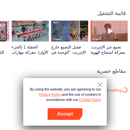
المساحات التي تخلى عنها العالم. ما يتكشف هو تجربة اجتماعية هادئة، تحول من آفاق
بعيدة إلى الفوضى الرقيقة للحياة في المدينة. من الهروب الشعري إلى نبض شوارع
قائمة التشغيل
الحي، تأخذ رحلة الشفاء شكلاً جديداً، أقرب إلى المنزل من أي وقت مضى.
أعضاء
أعضاء
تجمع عبر الإنترنت:
فصل التجمع خارج
الحقلة 1 (الجزء
معركة استنتاج الهوية
الإنترنت: "الوحدة في
الأول): معركة مهارات
الث
المحيرة بين سكان
الزي" بين القدامى
سكان الوادي تشعل
يتزا
المرفأ الجدد والقدامى
والجدد يكسر الحواجز
الأجواء
وا
بضحكات صاخبة
تصر ع
مقاطع حصرية
By using the website, you are agreeing to our
Loading…
Privacy Policy
and the use of cookies in
accordance with our
Cookie Policy.
Accept
افتح التطبيق