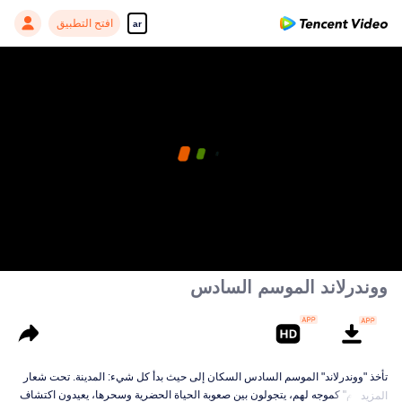
افتح التطبيق
ar
ووندرلاند الموسم السادس
تأخذ "ووندرلاند" الموسم السادس السكان إلى حيث بدأ كل شيء: المدينة. تحت شعار
"حياة خام" كموجه لهم، يتجولون بين صعوبة الحياة الحضرية وسحرها، يعيدون اكتشاف
المزيد