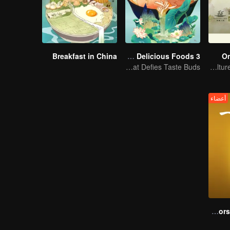
Breakfast in China
Country Roads Delicious Foods 3
On
Mind-Blowing "Dark Cuisine" That Defies Taste Buds
The magnificent Chinese food culture in a global view
أعضاء
Flavors from The River