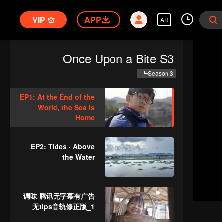
VIP
APP
AR
Once Upon a Bite S3
Season 3
EP1: At the End of the
World, the Sea Is
Home
EP2: Tides · Above
the Water
调味 腾讯无字幕有广告
无tips音轨修正版_1