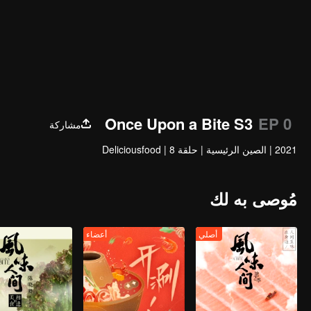
Once Upon a Bite S3
EP 0
مشاركة
2021
|
الصين الرئيسية
|
حلقة 8
|
Deliciousfood
مُوصى به لك
أصلي
أعضاء