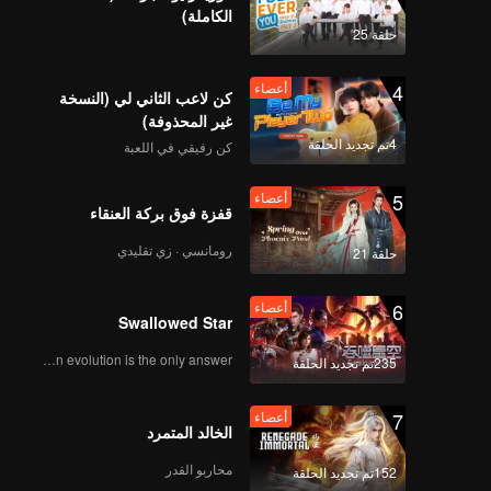
الكاملة)
版_8
حلقة 25
4
أعضاء
كن لاعب الثاني لي (النسخة
غير المحذوفة)
4تم تجديد الحلقة
كن رفيقي في اللعبة
5
أعضاء
قفزة فوق بركة العنقاء
رومانسي · زي تقليدي
حلقة 21
6
أعضاء
Swallowed Star
Human evolution is the only answer.
235تم تجديد الحلقة
7
أعضاء
الخالد المتمرد
محاربو القدر
152تم تجديد الحلقة