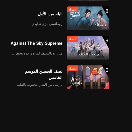
8
أعضاء
الياسمين الأول
رومانسي · زي تقليدي
حلقة 40
9
أعضاء
Against The Sky Supreme
مبارزة بالسيف لمرة واحدة تشعر بالحرية
533تم تجديد الحلقة
10
أعضاء
نصف الحبيبين الموسم
الخامس
بإرشاد من القدر، محبوب بالقلب