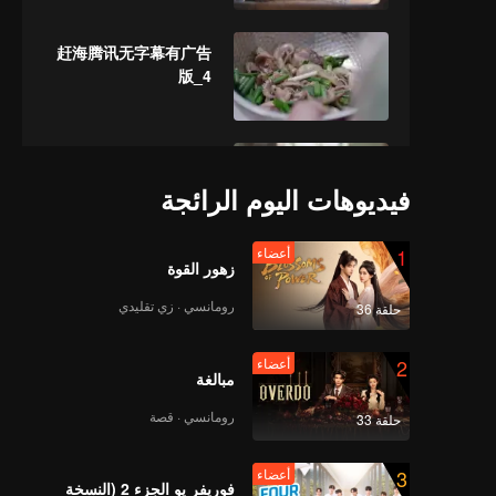
赶海腾讯无字幕有广告
版_4
时鲜腾讯无字幕有广告
_5
فيديوهات اليوم الرائجة
1
أعضاء
زهور القوة
花样腾讯无字幕有广告
版_6
رومانسي · زي تقليدي
حلقة 36
2
أعضاء
مبالغة
厚味腾讯无字幕有广告
版_7
رومانسي · قصة
حلقة 33
3
أعضاء
فوريفر يو الجزء 2 (النسخة
赓续腾讯无字幕有广告