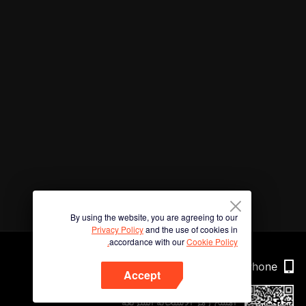
By using the website, you are agreeing to our
Privacy Policy
and the use of cookies in
accordance with our
Cookie Policy.
Phone
Accept
امسح رمز الاستجابة السريعة