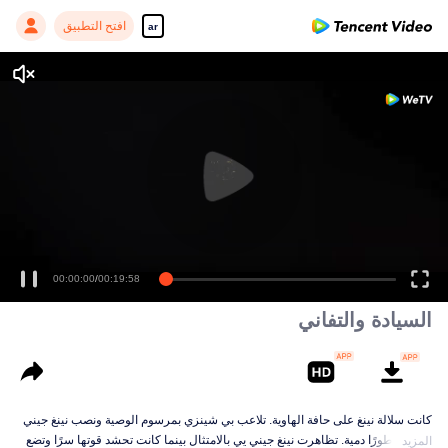
افتح التطبيق
ar
00:00:00
/
00:19:58
السيادة والتفاني
كانت سلالة نينغ على حافة الهاوية. تلاعب بي شينزي بمرسوم الوصية ونصب نينغ جيني
يي إمبراطورًا دمية. تظاهرت نينغ جيني يي بالامتثال بينما كانت تحشد قوتها سرًا وتضع
المزيد