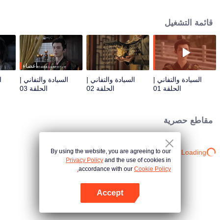
سياسات جديدة. باي شينزي، منجذبة إلى ذكائها، تدعمها سرًا. في النهاية، طهّرت البلاط
وترتقي إلى مصاف الإمبراطورات العظماء.
قائمة التشغيل
أعضاء
السيادة والتفاني |
السيادة والتفاني |
السيادة والتفاني |
ا
الحلقة 01
الحلقة 02
الحلقة 03
مقاطع حصرية
By using the website, you are agreeing to our
Loading…
Privacy Policy
and the use of cookies in
accordance with our
Cookie Policy.
Accept
افتح التطبيق