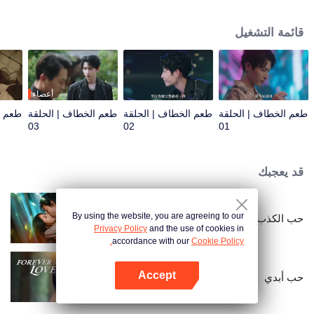
باي تشنغ بشكل متكرر، مما يمنحه الفرصة "لإنقاذها". من اللامبالاة المصطنعة إلى
التقدمات المدروسة، يستغل الاثنان بعضهما البعض في البداية ولكنهما يطوران مشاعر
قائمة التشغيل
حقيقية تدريجيًا.
أعضاء
طعم الخطاف | الحلقة
طعم الخطاف | الحلقة
طعم الخطاف | الحلقة
طعم ا
03
02
01
قد يعجبك
By using the website, you are agreeing to our
حب الكذب
Privacy Policy
and the use of cookies in
accordance with our
Cookie Policy.
Accept
حب أبدي
افتح التطبيق