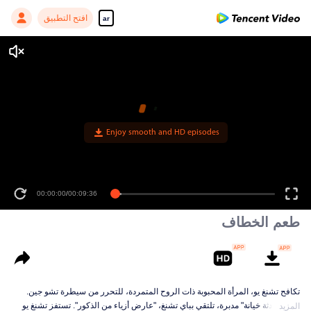
افتح التطبيق
ar
00:00:00
/
00:09:36
طعم الخطاف
تكافح تشنغ يو، المرأة المحبوبة ذات الروح المتمردة، للتحرر من سيطرة تشو جين.
وفي "حادثة خيانة" مدبرة، تلتقي بباي تشنغ، "عارض أزياء من الذكور". تستفز تشنغ يو
المزيد