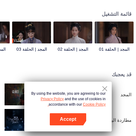
وتلفت انتباه فو يونكسي، نائب وزير محكمة المراجعة القضائية، الذي يُصمّم على كشف
الحقيقة. ما هي الأسرار التي تُخفيها؟ مع سقوط خصي ذي نفوذ في العاصمة بين ليلة
قائمة التشغيل
وضحاها واختفاء ابن مُتبنّى غامض، يزداد الخط الفاصل بين الحقيقة والخداع، والخير
والشر، ضبابيةً تحت الأقنعة التي يرتدونها.
أعضاء
المجد | الحلقة 01
المجد | الحلقة 02
المجد | الحلقة 03
المج
قد يعجبك
By using the website, you are agreeing to our
المجد
Privacy Policy
and the use of cookies in
accordance with our
Cookie Policy.
Accept
مطاردة اليشم (النسخة الإنجليزية)
افتح التطبيق