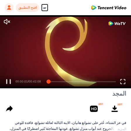
افتح التطبيق
ar
00:00:01
/
00:42:08
المجد
في عز الشتاء، عُثر على تشوانغ هانيان، الابنة الثالثة لعائلة تشوانغ، فاقدة للوعي
ومغطاة بالجروح عند أبواب منزل تشوانغ. عودتها المفاجئة تُثير اضطرابًا في المنزل،
المزيد