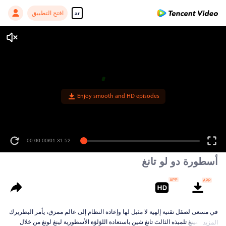
افتح التطبيق
ar
Enjoy smooth and HD episodes
00:00:00
/
01:31:52
أسطورة دو لو تانغ
في مسعى لصقل تقنية إلهية لا مثيل لها وإعادة النظام إلى عالم ممزق، يأمر البطريرك
تانغ يوانشينغ تلميذه الثالث تانغ شين باستعادة اللؤلؤة الأسطورية لينغ لونغ من خلال
المزيد