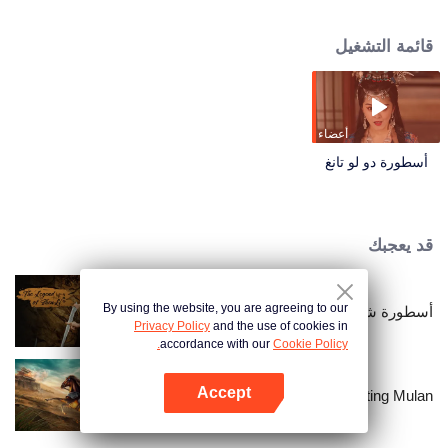
عملية سرية. لكن المخطط المدروس بعناية ينهار عندما تتدخل قديسة طائفة العذراء
السماوية، مما يؤدي إلى الإبادة الوحشية لعشيرة تانغ. والآن، باعتباره الناجي الوحيد
قائمة التشغيل
وآخر شعاع أمل، يقف تانغ هوان عالقًا في شبكة من العاطفة والكراهية والواجب، مجبرًا
على تشكيل مصيره بين أنقاض كل ما عرفه يومًا.
أعضاء
أسطورة دو لو تانغ
قد يعجبك
By using the website, you are agreeing to our
أسطورة شن لي
Privacy Policy
and the use of cookies in
accordance with our
Cookie Policy.
Accept
Fighting Mulan
افتح التطبيق