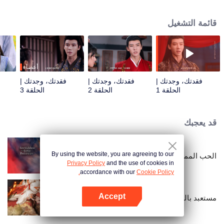
الحقيقية، يدركان أنهما عاشقان فقدا علاقتهما منذ زمن طويل ولديهما روابط عاطفية
عميقة. وبينما يحييان علاقتهما الرومانسية، تتكشف أسرار الماضي تدريجيًا.
قائمة التشغيل
أعضاء
فقدتك، وجدتك |
فقدتك، وجدتك |
فقدتك، وجدتك |
الحلقة 1
الحلقة 2
الحلقة 3
قد يعجبك
By using the website, you are agreeing to our
الحب الممنوع
Privacy Policy
and the use of cookies in
accordance with our
Cookie Policy.
Accept
مستعبد بالحب
افتح التطبيق