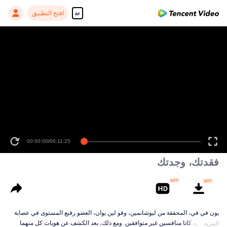
افتح التطبيق
ar
00:00:00
/
00:11:25
فقدتك، وجدتك
يون في في، المحققة من ليوشانمين، وقو لين يوان، العضو رفيع المستوى في عصابة
تشيانكون، كانا منافسين غير متوافقين. ومع ذلك، بعد الكشف عن هويات كل منهما
المزيد