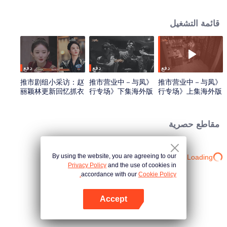
المتاعب هناك لمدة ثلاث سنوات. يتحول الستة منهم إلى شكل بشر ويصلون إلى مدينة
بوشي، ليجدوا أنهم دخلوا عصر جمهورية الصين. يتنكرون، ويبدأون مهمتهم الخاصة
قائمة التشغيل
لختم الشيطان...
دفع
دفع
دفع
推市剧组小采访：赵
《推市营业中－与凤
《推市营业中－与凤
丽颖林更新回忆抓衣
行专场》下集海外版
行专场》上集海外版
领吻_01
第一版_02.mov
第一版_01.mov
مقاطع حصرية
By using the website, you are agreeing to our
Loading…
Privacy Policy
and the use of cookies in
accordance with our
Cookie Policy.
Accept
افتح التطبيق