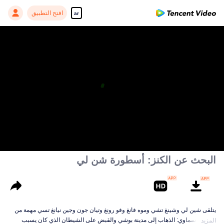
افتح التطبيق
ar
البحث عن الكنز: أسطورة شن لي
يتلقى شين لي وشينغ تشي وموه فانغ وفو رونغ وتيان جون وجين نيانغ تسي مهمة من
العالم السماوي: الذهاب إلى مدينة بوشي والقبض على الشيطان الذي كان يسبب
المزيد