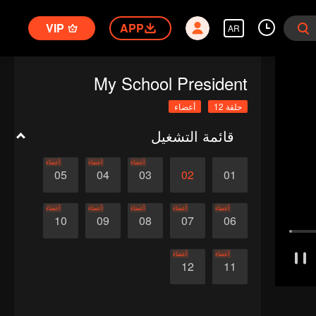
VIP
APP
AR
My School President
حلقة 12
أعضاء
قائمة التشغيل
أعضاء
أعضاء
أعضاء
05
04
03
02
01
أعضاء
أعضاء
أعضاء
أعضاء
أعضاء
10
09
08
07
06
أعضاء
أعضاء
12
11