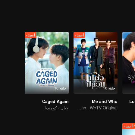
سابقة هوت ويف الموسيقية". رغم صعوبة الأمر، لا يوجد شيء لا يستطيع "تين" فع
 في الفوز بمسابقة هوت ويف الموسيقية، على أمل أن يقدر "جان" جهوده وي
أعضاء
أعضاء
حلقة 10
حلقة 10
Caged Again
Me and Who
Lo
Me and Who | WeTV Original
خيال · كوميديا
أعضاء