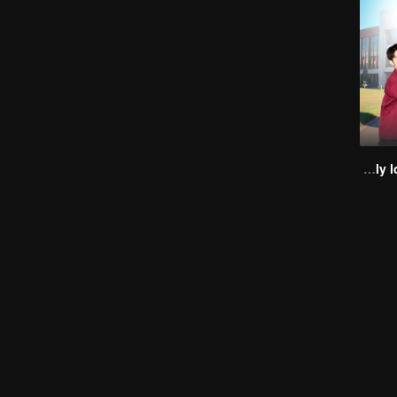
A secretly love (Uncut Ver.)