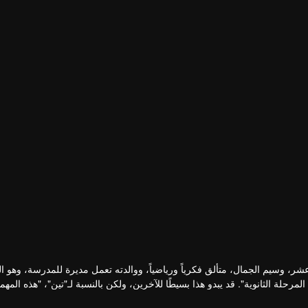
ر، وسيم الجمال، متألق فكرياً ورياضياً، ووالدته تعمل مديرة للمدرسة، وهو 
حلة الثانوية". قد يبدو هذا بسيطًا للآخرين، ولكن بالنسبة لـ"تين"، "هذه المهمة
 (فورث-ناتاوات)، رئيس نادي الموسيقى والمغني الرئيسي لفرقة "تشينزيلا"، ال