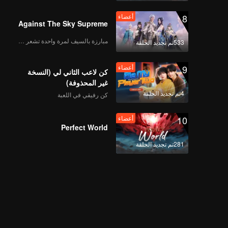
8
أعضاء
Against The Sky Supreme
مبارزة بالسيف لمرة واحدة تشعر بالحرية
533تم تجديد الحلقة
9
أعضاء
كن لاعب الثاني لي (النسخة
غير المحذوفة)
4تم تجديد الحلقة
كن رفيقي في اللعبة
10
أعضاء
Perfect World
281تم تجديد الحلقة