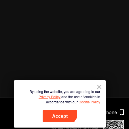
By using the website, you are agreeing to our
Privacy Policy
and the use of cookies in
accordance with our
Cookie Policy.
Phone
Accept
امسح رمز الاستجابة السريعة