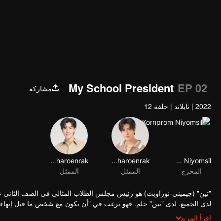
My School President
EP 02
مشاركة
2022
|
تايلاند
|
حلقة 12
Kornprom Niyomsil
Gemini Norawit Titicharoenrak
Gemini Norawit Titicharoenrak
المخرج
الممثل
الممثل
"تين" (جيميني-نوراويت) هو رئيس مجلس الطلاب المثالي في الصف الثاني عش
لدى الجميع. لدى "تين" حلم. فهو يرغب في "أن يكون مع شخص ما قبل إنهاء المر
تكون مستحيلة!!". العقبة الأولى هي أن الشخص الذي يعجب به "تين" هو "جان"
اقرأ المزيد