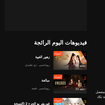
فيديوهات اليوم الرائجة
1
أعضاء
زهور القوة
رومانسي · زي تقليدي
حلقة 36
2
أعضاء
مبالغة
رومانسي · قصة
حلقة 33
المفضل
 تكاد
3
أعضاء
تي لديها
فوريفر يو الجزء 2 (النسخة