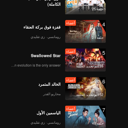
له. بعد
الكاملة)
علن
حلقة 25
4
أعضاء
قفزة فوق بركة العنقاء
رومانسي · زي تقليدي
حلقة 21
5
أعضاء
Swallowed Star
Human evolution is the only answer.
235تم تجديد الحلقة
6
أعضاء
الخالد المتمرد
محاربو القدر
152تم تجديد الحلقة
7
أعضاء
الياسمين الأول
رومانسي · زي تقليدي
حلقة 40