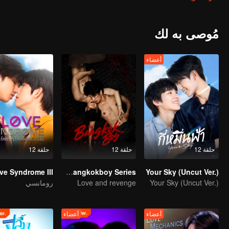
قاعدة صارمة تنص على أنه "لا يُسمح لأعضاء الفرقة بالمواعدة حتى انتهاء م
عام من الآن، سيفعل كل ما في وسعه كرئيس لمجلس الطلاب لمساعدة "جان"
أخيرًا، "... حبيبي هو رئيس المدرسة...".
مُوصى به لك
أعضاء
حلقة 12
حلقة 12
حلقة 12
ve Syndrome III
The Bangkokboy Series
Your Sky (Uncut Ver.)
Your Sky (Uncut Ver.)
Love and revenge
رومانسي
أعضاء
أعضاء