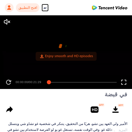
افتح التطبيق
ar
00:00:00
/
00:21:29
في قبضة
الأمير ولي العهد يين تشو، هربًا من التحقيق، يتنكر في شخصية غو تشاو شي ويتسلل
إلى منزل عائلة غو. وفي الوقت نفسه، تستغل غو يو لو الفرصة لاستخدام يين تشو في
المزيد