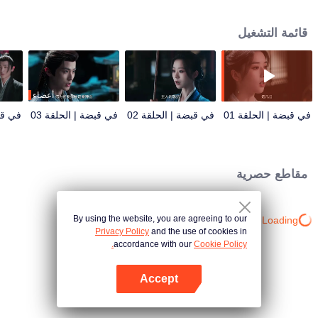
سعيها الخاص للكشف عن الحقيقة المخفية حول أصولها. يحمل كل منهما أسراره
الخاصة، ويتطور الاثنان من خصوم شرسين إلى شراكة قائمة على ثقة صامتة ومتنامية!
قائمة التشغيل
محاصرين في تيارات الرغبات البشرية والطموحات السياسية، ما هي الخيارات التي
يتخذونها عندما يواجهون شبكة من الأكاذيب، وحقائق مدمرة، ومخاطر حياة أو موت؟
أعضاء
في قبضة | الحلقة 01
في قبضة | الحلقة 02
في قبضة | الحلقة 03
في قبض
مقاطع حصرية
By using the website, you are agreeing to our
Loading…
Privacy Policy
and the use of cookies in
accordance with our
Cookie Policy.
Accept
افتح التطبيق