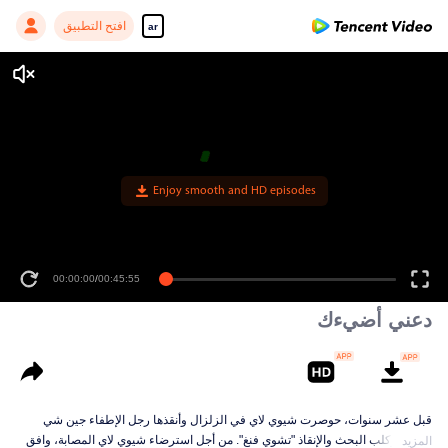
افتح التطبيق
ar
Enjoy smooth and HD episodes
00:00:00
/
00:45:55
دعني أضيءك
قبل عشر سنوات، حوصرت شيوي لاي في الزلزال وأنقذها رجل الإطفاء جين شي
تشوان وكلب البحث والإنقاذ "تشوي فنغ". من أجل استرضاء شيوي لاي المصابة، وافق
المزيد