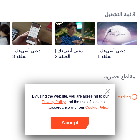
جين شي تشوان على وعدها بعشر سنوات. بعد عشر سنوات، عادت شيوي لاي إلى
الصين لتصبح مراسلة ومدربة دولية للكلاب والتقت جين شي تشوان في موقع الإنقاذ. لم
قائمة التشغيل
يتعرف جين شي تشيوان على شيوي لاي، بل أساء فهمها كمراسلة عديمة الضمير.
صححت شيوي لاي اسم فريق الإنقاذ على الرغم من سوء الفهم. عند إنشاء فريق
البحث والإنقاذ للكلاب، أصبحت شيوي لاي شريكة لجين شي تشيوان كمدربة كلاب
دولية. كمراسلة ورجل إطفاء، يجتمعان دائمًا في خط المواجهة الأمامي للخطر، وتم
اختبارهما في الحياة والموت بتسخين مشاعرهما تدريجياً.
دعني أضيءك |
دعني أضيءك |
دعني أضيءك |
الحلقة 1
الحلقة 2
الحلقة 3
مقاطع حصرية
By using the website, you are agreeing to our
Loading…
Privacy Policy
and the use of cookies in
accordance with our
Cookie Policy.
Accept
افتح التطبيق