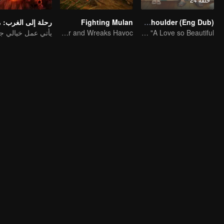
Fighting Mulan
Put Your Head On My Shoulder (Eng Dub)
Mulan Returns in Armor and Wreaks Havoc
It was adapted from the same series of novels as "A Love so Beautiful"