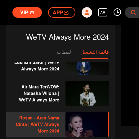
Angga Yunanda &
Syifa Hadju | WeTV
VIP
APP
AR
Always More 2024
CEO TerWOW: Xing
Zhao Lin | WeTV
WeTV Always More 2024
Always More 2024
قائمة التشغيل
لقطات
Antagonis TerWOW:
Lukman Sardi | WeTV
Always More 2024
Air Mata TerWOW:
Natasha Wilona |
WeTV Always More
2024
Rossa - Atas Nama
Cinta | WeTV Always
More 2024