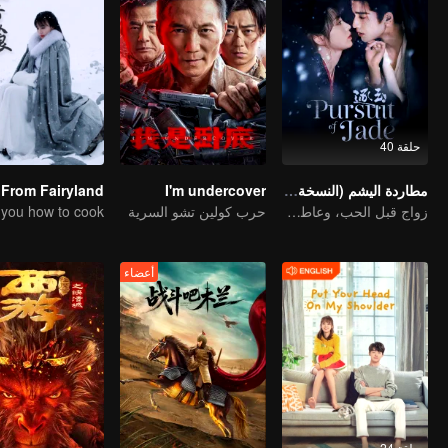
حلقة 40
مطاردة اليشم (النسخة الإنجليزية)
I'm undercover
زواج قبل الحب، وعاطفة تتشكل في الحرب
حرب كولين تشو السرية
أعضاء
حلقة 24