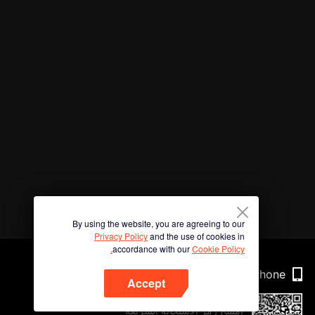
By using the website, you are agreeing to our
Privacy Policy
and the use of cookies in
accordance with our
Cookie Policy.
Phone
Accept
امسح رمز الاستجابة السريعة