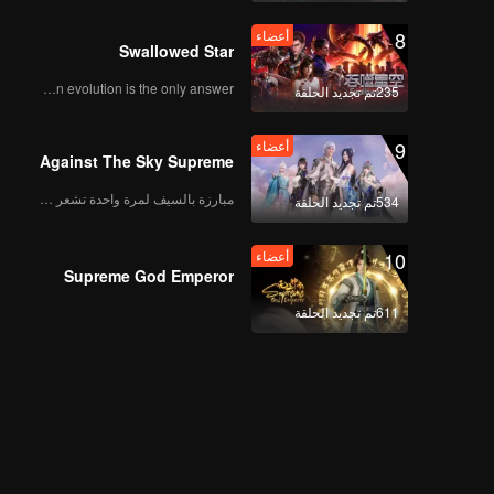
8
أعضاء
Swallowed Star
Human evolution is the only answer.
235تم تجديد الحلقة
9
أعضاء
Against The Sky Supreme
مبارزة بالسيف لمرة واحدة تشعر بالحرية
534تم تجديد الحلقة
10
أعضاء
Supreme God Emperor
611تم تجديد الحلقة