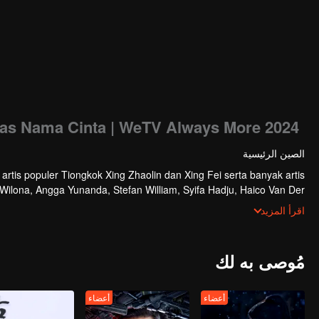
tas Nama Cinta | WeTV Always More 2024
الصين الرئيسية
rtis populer Tiongkok Xing Zhaolin dan Xing Fei serta banyak artis
 Wilona, Angga Yunanda, Stefan William, Syifa Hadju, Haico Van Der
i WeTV Indonesia juga mengumumkan WeTV Original series yang akan
اقرأ المزيد
tayang tahun mendatang.
مُوصى به لك
أعضاء
أعضاء