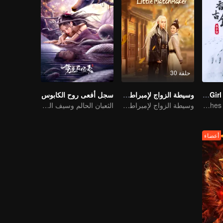
حلقة 30
Li Ziqi - A Girl From Fairyland
وسيطة الزواج لإمبراطور الشيطان
سجل أفعى روح الكابوس
Li Ziqi teaches you how to cook
وسيطة الزواج لإمبراطور الشيطان
الثعبان الحالم وسيف الماضي الخالد
أعضاء