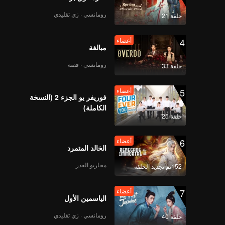
Harus Kawin | WeTV
Always More 2024
رومانسي · زي تقليدي
حلقة 21
4
أعضاء
Upcoming Title:
مبالغة
Jangan Salahkan Aku
Selingkuh | WeTV
رومانسي · قصة
حلقة 33
Always More 2024
5
أعضاء
Rossa - Sakura |
فوريفر يو الجزء 2 (النسخة
WeTV Always More
الكاملة)
2024
حلقة 25
6
أعضاء
الخالد المتمرد
محاربو القدر
152تم تجديد الحلقة
7
أعضاء
الياسمين الأول
رومانسي · زي تقليدي
حلقة 40