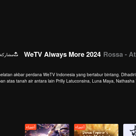
WeTV Always More 2024
Rossa - A
مشاركة
elatan akbar perdana WeTV Indonesia yang bertabur bintang. Dihadiri a
an atas tanah air antara lain Prilly Latuconsina, Luna Maya, Nathasha
n dan banyak lagi. Plus penampilan spesial dari Rossa. Di acara in
أعضاء
أعضاء