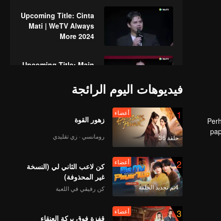
Upcoming Title: Cinta
Mati | WeTV Always
More 2024
Upcoming Title: Main
Api | WeTV Always
فيديوهات اليوم الرائجة
More 2024
1
أعضاء
Upcoming Title:
زهور القوة
Perh
Kawin Tangan | WeTV
pap
Always More 2024
رومانسي · زي تقليدي
حلقة 36
Veke
2
أعضاء
Upcoming Title: Dua
كن لاعب الثاني لي (النسخة
Wajah Arjuna | WeTV
غير المحذوفة)
Always More 2024
4تم تجديد الحلقة
كن رفيقي في اللعبة
3
أعضاء
Upcoming Title:
قفزة فوق بركة العنقاء